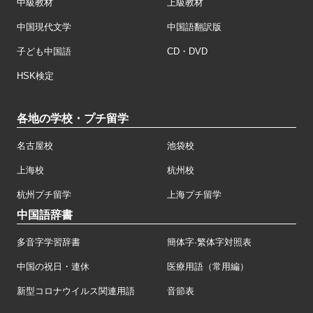
中級教材
上級教材
中国現代文学
中国語翻訳版
子ども中国語
CD・DVD
HSK検定
各地の学校・プチ留学
名古屋校
池袋校
上海校
杭州校
杭州プチ留学
上海プチ留学
中国語辞書
多音字学習辞書
簡体字·繁体字対照表
中国の祝日・連休
医療用語（常用編）
新型コロナウイルス関連用語
音節表