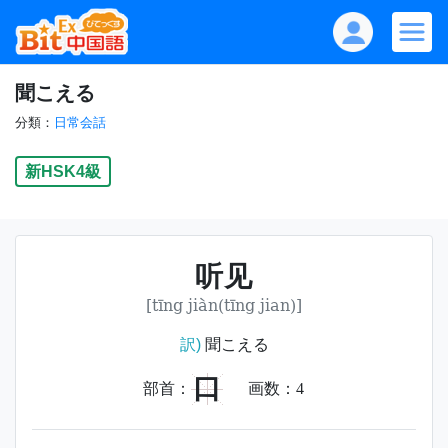
聞こえる
分類：
日常会話
新HSK4級
听见
[tīng jiàn(tīng jian)]
訳)
聞こえる
口
部首：
画数：
4