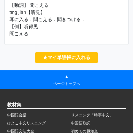
【動詞】 聞こえる
tīng jiàn【听见】
耳に入る．聞こえる．聞きつける．
【例】听得见
聞こえる．
★マイ単語帳に入れる
▲
ページトップへ
教材集
中国語会話
リスニング「時事中文」
ひよこ中文リスニング
中国語歌詞
中国語文法大全
初めての超短文