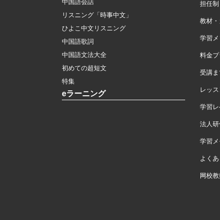
中国語会話
担任制
リスニング「時事中文」
教材・
ひよこ中文リスニング
学習メ
中国語歌詞
中国語文法大全
料金プ
初めての超短文
受講ま
特集
レッス
eラーニング
学習レ
法人研
学習メモ
よくあ
网校教