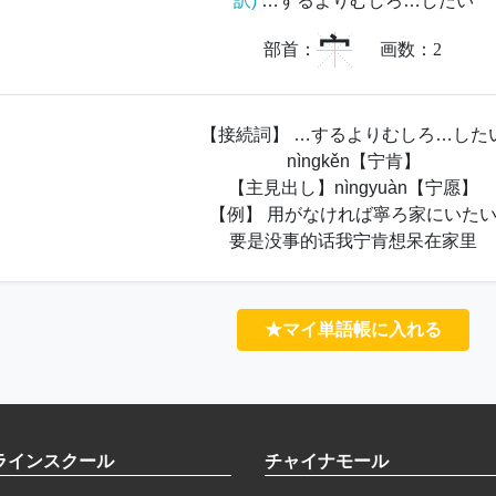
訳)
…するよりむしろ…したい
宀
部首：
画数：
2
【接続詞】 …するよりむしろ…した
nìngkěn【宁肯】
【主見出し】nìngyuàn【宁愿】
【例】 用がなければ寧ろ家にいた
要是没事的话我宁肯想呆在家里
★マイ単語帳に入れる
ラインスクール
チャイナモール