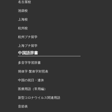
名古屋校
池袋校
上海校
杭州校
杭州プチ留学
上海プチ留学
中国語辞書
多音字学習辞書
簡体字·繁体字対照表
中国の祝日・連休
医療用語（常用編）
新型コロナウイルス関連用語
音節表