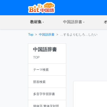
(current)
(current)
教材集
中国語辞書
Top
中国語辞書
…するよりむしろ…したい
中国語辞書
TOP
テーマ検索
部首検索
多音字学習辞書
簡体字·繁体字対照