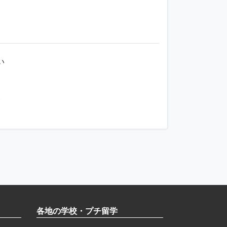
い
い
各地の学校・プチ留学