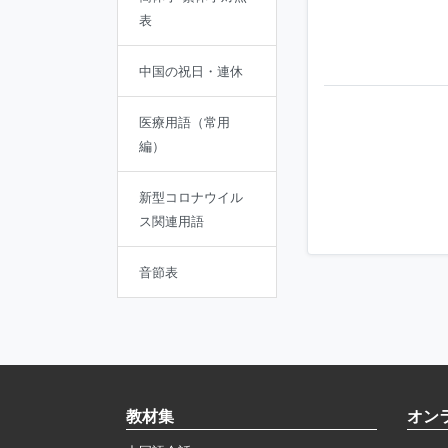
表
中国の祝日・連休
医療用語（常用
編）
新型コロナウイル
ス関連用語
音節表
教材集
オン