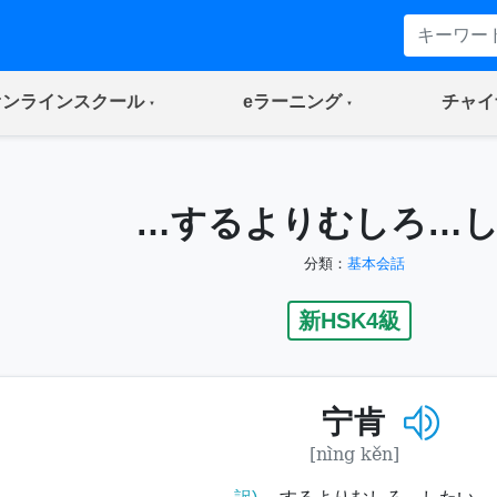
(current)
(current)
オンラインスクール
eラーニング
チャイ
…するよりむしろ…
分類：
基本会話
新HSK4級
宁肯
[nìng kěn]