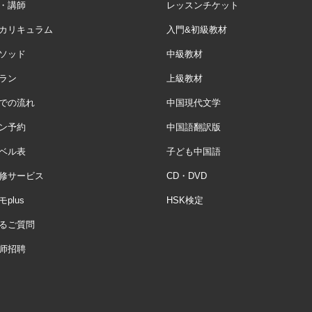
・講師
レッスンチケット
カリキュラム
入門&初級教材
ソッド
中級教材
ラン
上級教材
での流れ
中国現代文学
ン予約
中国語翻訳版
ベル表
子ども中国語
修サービス
CD・DVD
plus
HSK検定
るご質問
师招聘