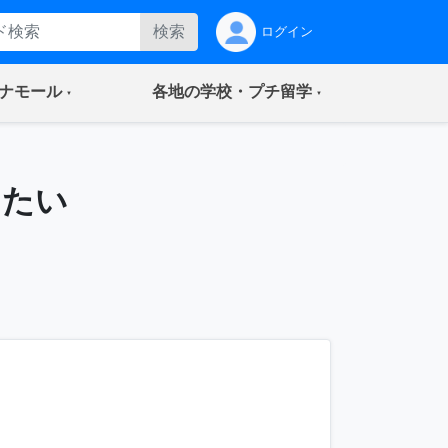
検索
ログイン
(current)
(current)
ナモール
各地の学校・プチ留学
したい