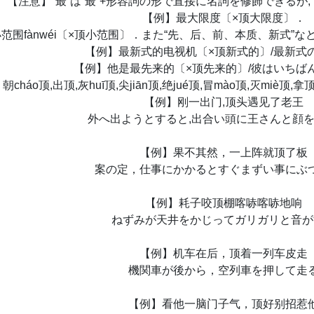
【注意】“最”は“最”+形容詞の形で直接に名詞を修飾できるが,
【例】最大限度〔×顶大限度〕．
范围fànwéi〔×顶小范围〕．また“先、后、前、本质、新式”など
【例】最新式的电视机〔×顶新式的〕/最新式
【例】他是最先来的〔×顶先来的〕/彼はいちば
cháo顶,出顶,灰huī顶,尖jiān顶,绝jué顶,冒mào顶,灭miè顶,拿顶
【例】刚一出门,顶头遇见了老王
外へ出ようとすると,出合い頭に王さんと顔
【例】果不其然，一上阵就顶了板
案の定，仕事にかかるとすぐまずい事にぶ
【例】耗子咬顶棚喀哧喀哧地响
ねずみが天井をかじってガリガリと音が
【例】机车在后，顶着一列车皮走
機関車が後から，空列車を押して走
【例】看他一脑门子气，顶好别招惹