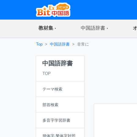
(current)
(current)
教材集
中国語辞書
Top
中国語辞書
非常に
中国語辞書
TOP
テーマ検索
部首検索
多音字学習辞書
簡体字·繁体字対照