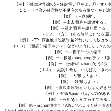
【例】不能拿次货cìhuò～好货/悪い品をよい品とす
（１１）（企業の経営権や不動産の所有権などを）譲
【例】→～盘pán．
【例】～出去/権利を譲渡する．
【例】～进来/権利を譲り受ける．
（１２）〈方〉（ある時間に）なる,至
【例】～下午两点他才吃饭/午後2時になって彼はや
（１３）〔量詞〕帽子やテントなどのようにてっぺんの
【例】一～帽子/一つの帽子．
【例】一～帐篷zhàngpeng/テント1
【例】一～蚊帐wénzhàng/かや1張
（１４）〔副詞〕最も．いちばん．きわ
【例】～大/最も大きい．
【例】～好/最もよい．
【例】～喜欢唱歌/歌がいちばん好き
【例】～有劲儿jìnr/いちばん力がある
【例】～有用/きわめて有用である
【例】他～沉chén得住气了/彼はだれよりも落ち着