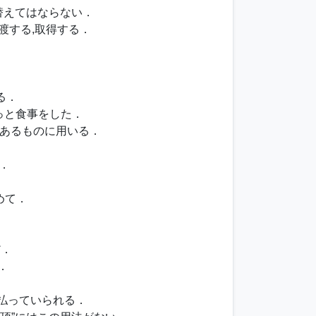
り替えてはならない．
渡する,取得する．
る．
っと食事をした．
あるものに用いる．
張．
．
めて．
だ．
．
．
き払っていられる．