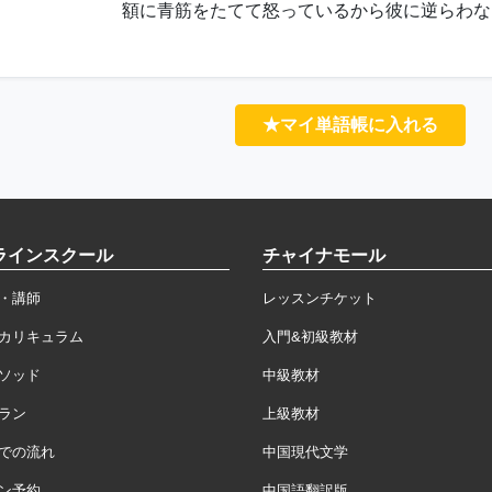
額に青筋をたてて怒っているから彼に逆らわな
★マイ単語帳に入れる
ラインスクール
チャイナモール
・講師
レッスンチケット
カリキュラム
入門&初級教材
ソッド
中級教材
ラン
上級教材
での流れ
中国現代文学
ン予約
中国語翻訳版