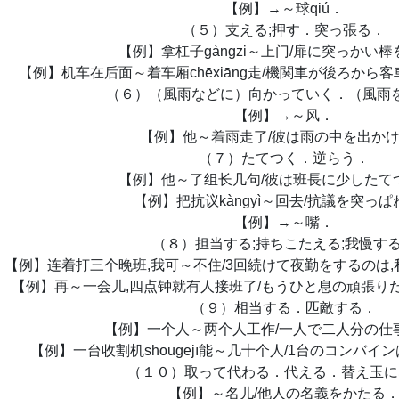
【例】→～球qiú．
（５）支える;押す．突っ張る．
【例】拿杠子gàngzi～上门/扉に突っかい
【例】机车在后面～着车厢chēxiāng走/機関車が後ろから
（６）（風雨などに）向かっていく．（風雨
【例】→～风．
【例】他～着雨走了/彼は雨の中を出か
（７）たてつく．逆らう．
【例】他～了组长几句/彼は班長に少したて
【例】把抗议kàngyì～回去/抗議を突っぱ
【例】→～嘴．
（８）担当する;持ちこたえる;我慢す
【例】连着打三个晚班,我可～不住/3回続けて夜勤をするのは
【例】再～一会儿,四点钟就有人接班了/もうひと息の頑張りだ
（９）相当する．匹敵する．
【例】一个人～两个人工作/一人で二人分の仕
【例】一台收割机shōugējī能～几十个人/1台のコンバ
（１０）取って代わる．代える．替え玉に
【例】～名儿/他人の名義をかたる