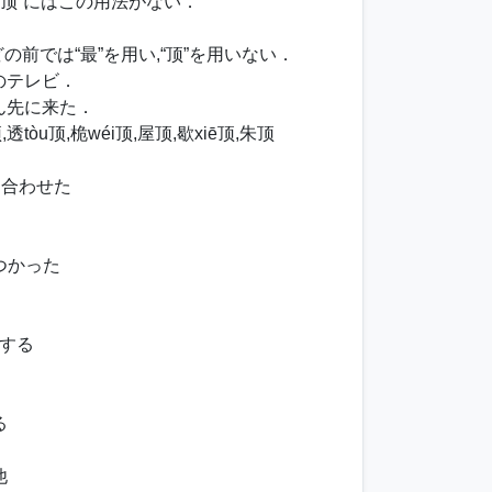
“顶”にはこの用法がない．
の前では“最”を用い,“顶”を用いない．
のテレビ．
ん先に来た．
,透tòu顶,桅wéi顶,屋顶,歇xiē顶,朱顶
を合わせた
つかった
する
る
他