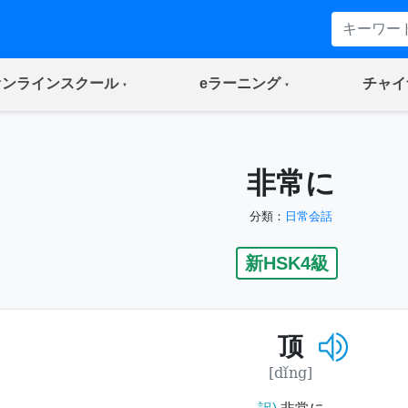
(current)
(current)
オンラインスクール
eラーニング
チャイ
非常に
分類：
日常会話
新HSK4級
顶
[dǐng]