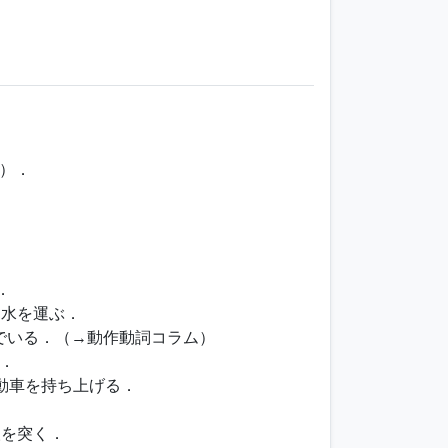
）．
．
て水を運ぶ．
いでいる．（→動作動詞コラム）
．
で自動車を持ち上げる．
人を突く．