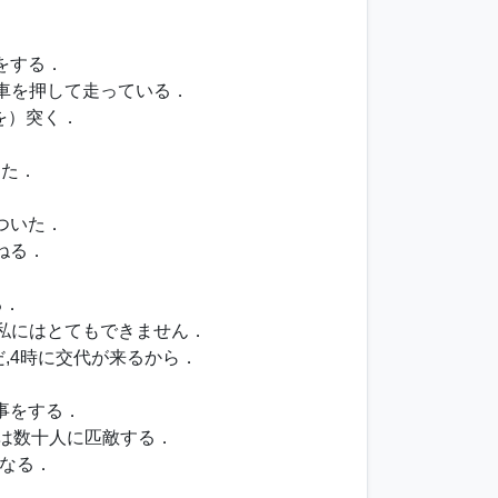
棒をする．
客車を押して走っている．
を）突く．
けた．
ついた．
ねる．
る．
,私にはとてもできません．
,4時に交代が来るから．
事をする．
インは数十人に匹敵する．
なる．
．