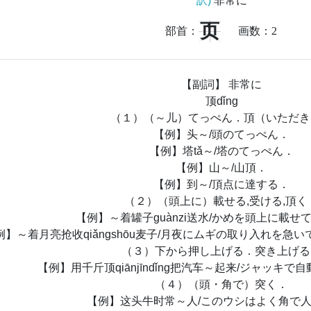
訳)
非常に
页
部首：
画数：
2
【副詞】 非常に
顶dǐng
（１）（～儿）てっぺん．頂（いただき
【例】头～/頭のてっぺん．
【例】塔tǎ～/塔のてっぺん．
【例】山～/山頂．
【例】到～/頂点に達する．
（２）（頭上に）載せる,受ける,頂く
【例】～着罐子guànzi送水/かめを頭上に載せ
例】～着月亮抢收qiǎngshōu麦子/月夜にムギの取り入れを急
（３）下から押し上げる．突き上げる
【例】用千斤顶qiānjīndǐng把汽车～起来/ジャッキ
（４）（頭・角で）突く．
【例】这头牛时常～人/このウシはよく角で