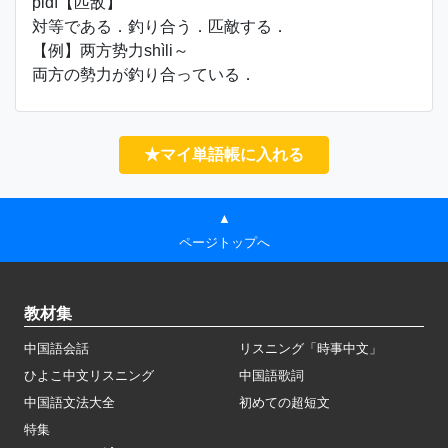
pǐdí【匹敌】
対等である．釣り合う．匹敵する．
【例】两方势力shìli～
両方の勢力が釣り合っている．
★マイ単語帳に入れる
▲
ページトップへ
教材集
中国語会話
リスニング「時事中文」
ひよこ中文リスニング
中国語歌詞
中国語文法大全
初めての超短文
特集