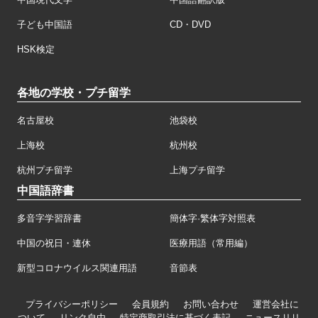
子ども中国語
CD・DVD
HSK検定
各地の学校・プチ留学
名古屋校
池袋校
上海校
杭州校
杭州プチ留学
上海プチ留学
中国語辞書
多音字学習辞書
簡体字·繁体字対照表
中国の祝日・連休
医療用語（常用編）
新型コロナウイルス関連用語
音節表
プライバシーポリシー
会員規約
お問い合わせ
運営会社に
ついて
リンク自由
特定商取引法に基づく表記
ニュースリリ