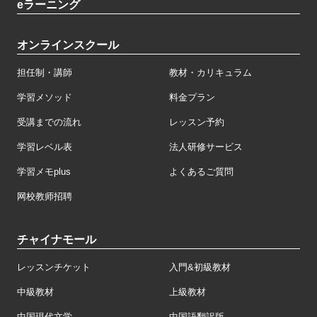
eラーニング
オンラインスクール
担任制・講師
教材・カリキュラム
学習メソッド
料金プラン
受講までの流れ
レッスン予約
学習レベル表
法人研修サービス
学習メモplus
よくあるご質問
网校教师招聘
チャイナモール
レッスンチケット
入門&初級教材
中級教材
上級教材
中国現代文学
中国語翻訳版