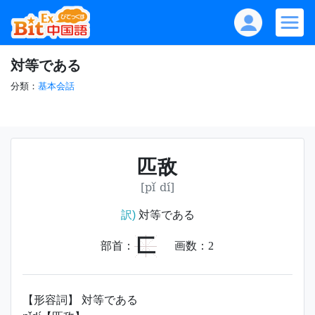
対等である
分類：
基本会話
匹敌
[pǐ dí]
訳)
対等である
匚
部首：
画数：
2
【形容詞】 対等である