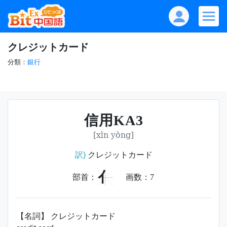
クレジットカード
分類：
銀行
信用KA3
[xìn yòng]
訳)
クレジットカード
亻
部首：
画数：
7
【名詞】 クレジットカード