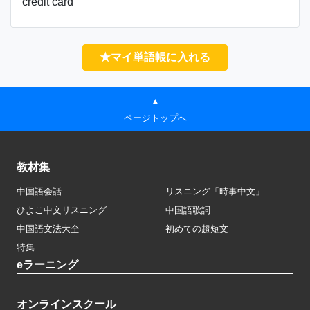
credit card
★マイ単語帳に入れる
▲
ページトップへ
教材集
中国語会話
リスニング「時事中文」
ひよこ中文リスニング
中国語歌詞
中国語文法大全
初めての超短文
特集
eラーニング
オンラインスクール