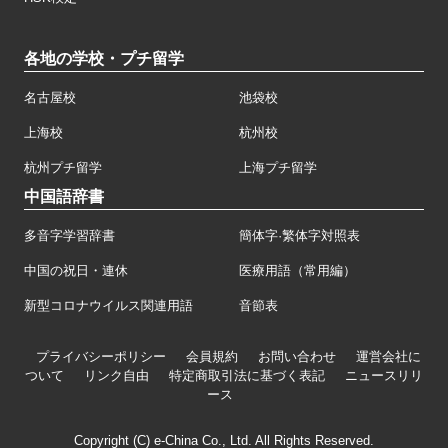
各地の学校・プチ留学
名古屋校
池袋校
上海校
杭州校
杭州プチ留学
上海プチ留学
中国語辞書
多音字学習辞書
簡体字·繁体字対照表
中国の祝日・連休
医療用語（常用編）
新型コロナウイルス関連用語
音節表
プライバシーポリシー
会員規約
お問い合わせ
運営会社に
ついて
リンク自由
特定商取引法に基づく表記
ニュースリリ
ース
Copyright (C) e-China Co., Ltd. All Rights Reserved.