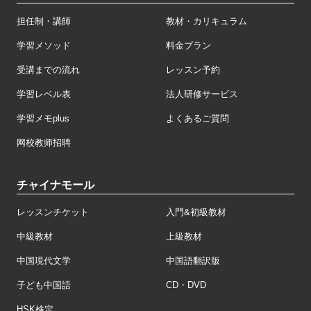
担任制・講師
教材・カリキュラム
学習メソッド
料金プラン
受講までの流れ
レッスン予約
学習レベル表
法人研修サービス
学習メモplus
よくあるご質問
网校教师招聘
チャイナモール
レッスンチケット
入門&初級教材
中級教材
上級教材
中国現代文学
中国語翻訳版
子ども中国語
CD・DVD
HSK検定