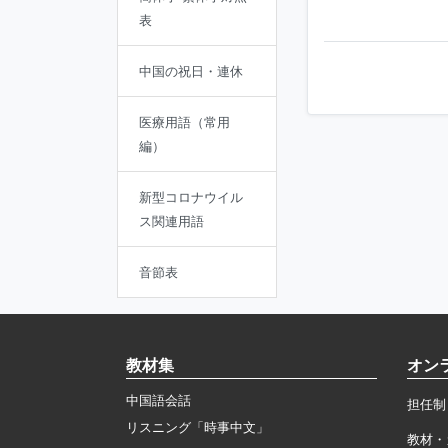
表
中国の祝日・連休
医療用語（常用
編）
新型コロナウイル
ス関連用語
音節表
教材集
オン
中国語会話
担任制
リスニング「時事中文」
教材・