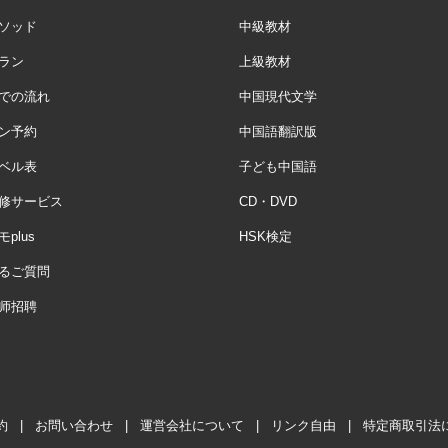
ソッド
中級教材
ラン
上級教材
での流れ
中国現代文学
ン予約
中国語翻訳版
ベル表
子ども中国語
修サービス
CD・DVD
plus
HSK検定
るご質問
师招聘
約
|
お問い合わせ
|
運営会社について
|
リンク自由
|
特定商取引法