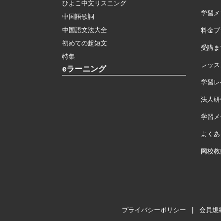
ひよこ中文リスニング
学習メ
中国語歌詞
中国語文法大全
料金プ
初めての超短文
受講ま
特集
レッス
eラーニング
学習レ
法人研
学習メモ
よくあ
网校教
プライバシーポリシー
|
会員規