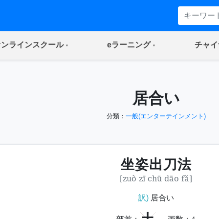
(current)
(current)
オンラインスクール
eラーニング
チャイ
居合い
分類：
一般(エンターテインメント)
坐姿出刀法
[zuò zī chū dāo fǎ]
訳)
居合い