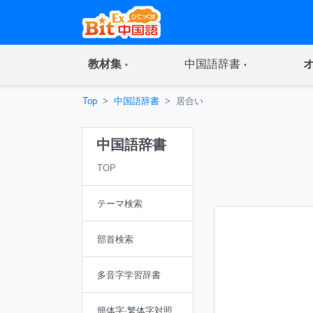
(current)
(current)
教材集
中国語辞書
Top
中国語辞書
居合い
中国語辞書
TOP
テーマ検索
部首検索
多音字学習辞書
簡体字·繁体字対照