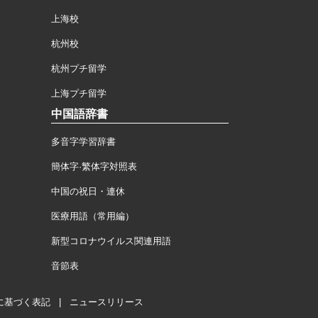
上海校
杭州校
杭州プチ留学
上海プチ留学
中国語辞書
多音字学習辞書
簡体字·繁体字対照表
中国の祝日・連休
医療用語（常用編）
新型コロナウイルス関連用語
音節表
に基づく表記
|
ニュースリリース