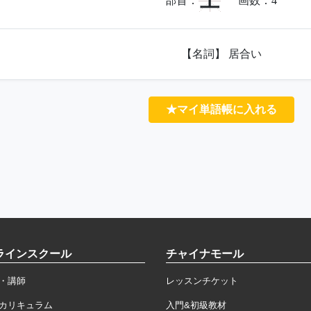
土
部首：
画数：
4
【名詞】 居合い
★マイ単語帳に入れる
ラインスクール
チャイナモール
・講師
レッスンチケット
カリキュラム
入門&初級教材