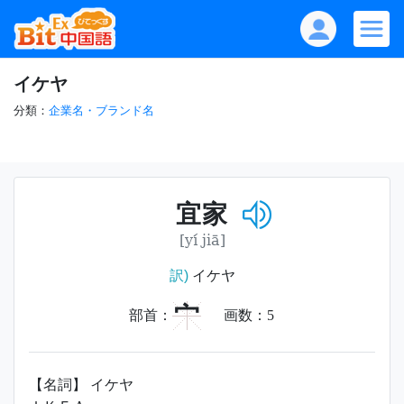
イケヤ
分類：
企業名・ブランド名
宜家
[yí jiā]
訳)
イケヤ
宀
部首：
画数：
5
【名詞】 イケヤ