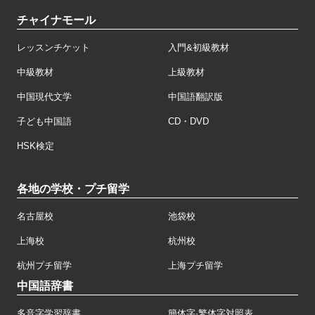
チャイナモール
レッスンチケット
入門&初級教材
中級教材
上級教材
中国現代文学
中国語翻訳版
子ども中国語
CD・DVD
HSK検定
各地の学校・プチ留学
名古屋校
池袋校
上海校
杭州校
杭州プチ留学
上海プチ留学
中国語辞書
多音字学習辞書
簡体字·繁体字対照表