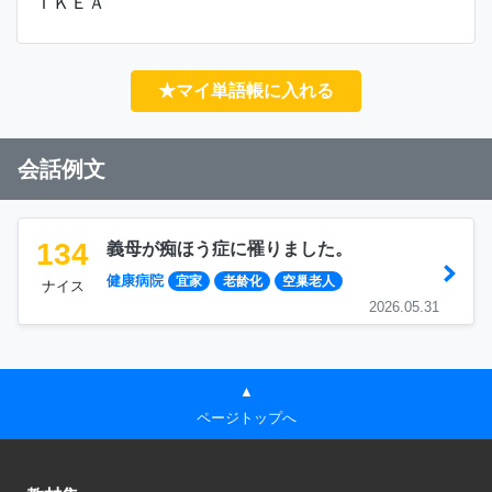
ＩＫＥＡ
★マイ単語帳に入れる
会話例文
134
義母が痴ほう症に罹りました。
健康病院
宜家
老龄化
空巢老人
ナイス
2026.05.31
▲
ページトップへ