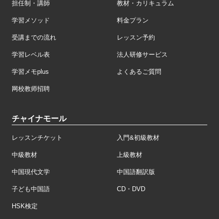
担任制・講師
教材・カリキュラム
学習メソッド
料金プラン
受講までの流れ
レッスン予約
学習レベル表
法人研修サービス
学習メモplus
よくあるご質問
网校教师招聘
チャイナモール
レッスンチケット
入門&初級教材
中級教材
上級教材
中国現代文学
中国語翻訳版
子ども中国語
CD・DVD
HSK検定