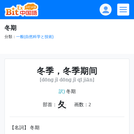
冬期
分類：
一般(自然科学と技術)
冬季，冬季期间
[dōng jì dōng jì qī jiān]
訳)
冬期
夂
部首：
画数：
2
【名詞】 冬期