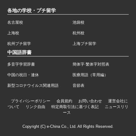
各地の学校・プチ留学
名古屋校
池袋校
上海校
杭州校
杭州プチ留学
上海プチ留学
中国語辞書
多音字学習辞書
簡体字·繁体字対照表
中国の祝日・連休
医療用語（常用編）
新型コロナウイルス関連用語
音節表
プライバシーポリシー
会員規約
お問い合わせ
運営会社に
ついて
リンク自由
特定商取引法に基づく表記
ニュースリリ
ース
Copyright (C) e-China Co., Ltd. All Rights Reserved.