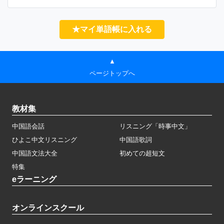
★マイ単語帳に入れる
▲
ページトップへ
教材集
中国語会話
リスニング「時事中文」
ひよこ中文リスニング
中国語歌詞
中国語文法大全
初めての超短文
特集
eラーニング
オンラインスクール