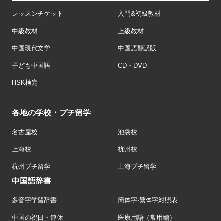
レッスンチケット
入門&初級教材
中級教材
上級教材
中国現代文学
中国語翻訳版
子ども中国語
CD・DVD
HSK検定
各地の学校・プチ留学
名古屋校
池袋校
上海校
杭州校
杭州プチ留学
上海プチ留学
中国語辞書
多音字学習辞書
簡体字·繁体字対照表
中国の祝日・連休
医療用語（常用編）