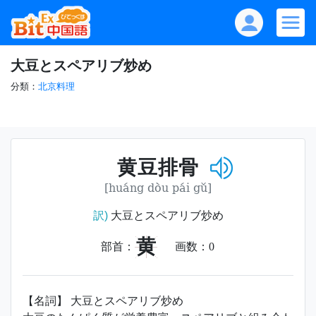
大豆とスペアリブ炒め
分類：
北京料理
黄豆排骨
[huáng dòu pái gǔ]
訳)
大豆とスペアリブ炒め
黄
部首：
画数：
0
【名詞】 大豆とスペアリブ炒め