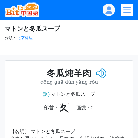
マトンと冬瓜スープ
分類：
北京料理
冬瓜炖羊肉
[dōng guā dùn yáng ròu]
訳)
マトンと冬瓜スープ
夂
部首：
画数：
2
【名詞】 マトンと冬瓜スープ