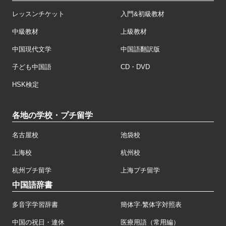
レッスンチケット
入門&初級教材
中級教材
上級教材
中国現代文学
中国語翻訳版
子ども中国語
CD・DVD
HSK検定
各地の学校・プチ留学
名古屋校
池袋校
上海校
杭州校
杭州プチ留学
上海プチ留学
中国語辞書
多音字学習辞書
簡体字·繁体字対照表
中国の祝日・連休
医療用語（常用編）