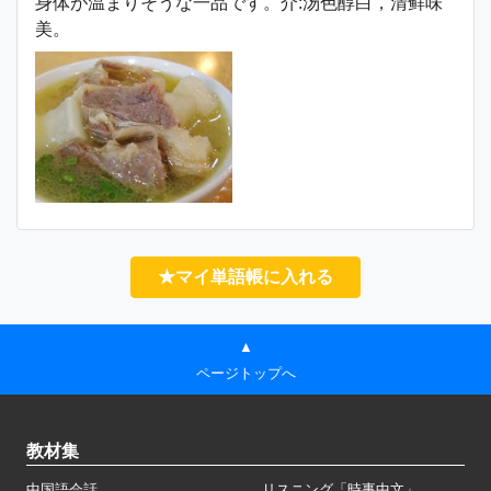
身体が温まりそうな一品です。介:汤色醇白，清鲜味
美。
★マイ単語帳に入れる
▲
ページトップへ
教材集
中国語会話
リスニング「時事中文」