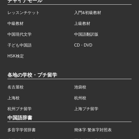
チャイナモール
レッスンチケット
入門&初級教材
中級教材
上級教材
中国現代文学
中国語翻訳版
子ども中国語
CD・DVD
HSK検定
各地の学校・プチ留学
名古屋校
池袋校
上海校
杭州校
杭州プチ留学
上海プチ留学
中国語辞書
多音字学習辞書
簡体字·繁体字対照表