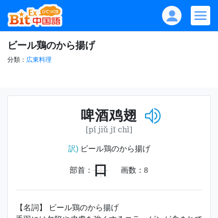
ビール鶏のから揚げ
分類：
広東料理
啤酒鸡翅
[pí jiǔ jī chì]
訳)
ビール鶏のから揚げ
口
部首：
画数：
8
【名詞】 ビール鶏のから揚げ