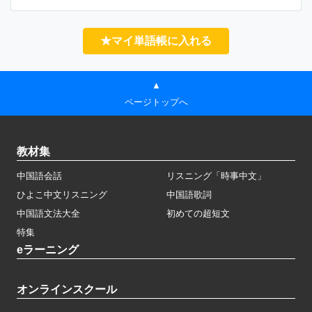
★マイ単語帳に入れる
▲
ページトップへ
教材集
中国語会話
リスニング「時事中文」
ひよこ中文リスニング
中国語歌詞
中国語文法大全
初めての超短文
特集
eラーニング
オンラインスクール