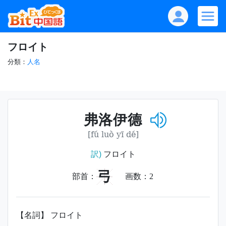
フロイト
分類：
人名
弗洛伊德
[fú luò yī dé]
訳)
フロイト
弓
部首：
画数：
2
【名詞】 フロイト