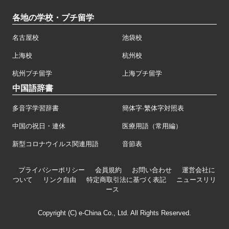
各地の学校・プチ留学
名古屋校
池袋校
上海校
杭州校
杭州プチ留学
上海プチ留学
中国語辞書
多音字学習辞書
簡体字·繁体字対照表
中国の祝日・連休
医療用語（常用編）
新型コロナウイルス関連用語
音節表
プライバシーポリシー
会員規約
お問い合わせ
運営会社に
ついて
リンク自由
特定商取引法に基づく表記
ニュースリリ
ース
Copyright (C) e-China Co., Ltd. All Rights Reserved.