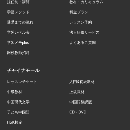
担任制・講師
教材・カリキュラム
学習メソッド
料金プラン
受講までの流れ
レッスン予約
学習レベル表
法人研修サービス
学習メモplus
よくあるご質問
网校教师招聘
チャイナモール
レッスンチケット
入門&初級教材
中級教材
上級教材
中国現代文学
中国語翻訳版
子ども中国語
CD・DVD
HSK検定