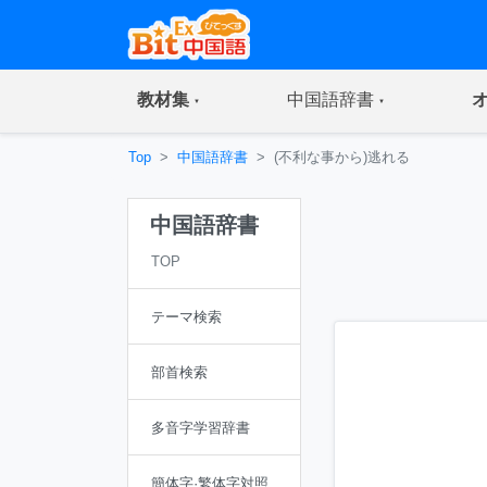
(current)
(current)
教材集
中国語辞書
Top
中国語辞書
(不利な事から)逃れる
中国語辞書
TOP
テーマ検索
部首検索
多音字学習辞書
簡体字·繁体字対照