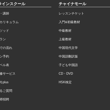
ラインスクール
チャイナモール
・講師
レッスンチケット
カリキュラム
入門&初級教材
ソッド
中級教材
ラン
上級教材
での流れ
中国現代文学
ン予約
中国語翻訳版
ベル表
子ども中国語
修サービス
CD・DVD
plus
HSK検定
るご質問
师招聘