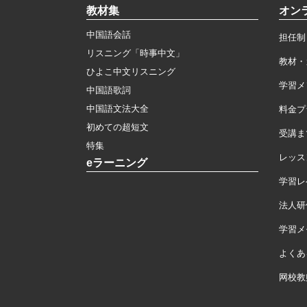
教材集
オン
中国語会話
担任制
リスニング「時事中文」
教材・
ひよこ中文リスニング
学習メ
中国語歌詞
中国語文法大全
料金プ
初めての超短文
受講ま
特集
レッス
eラーニング
学習レ
法人研
学習メモ
よくあ
网校教