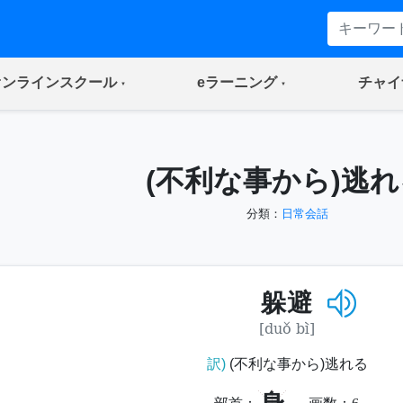
(current)
(current)
オンラインスクール
eラーニング
チャイ
(不利な事から)逃れ
分類：
日常会話
躲避
[duǒ bì]
訳)
(不利な事から)逃れる