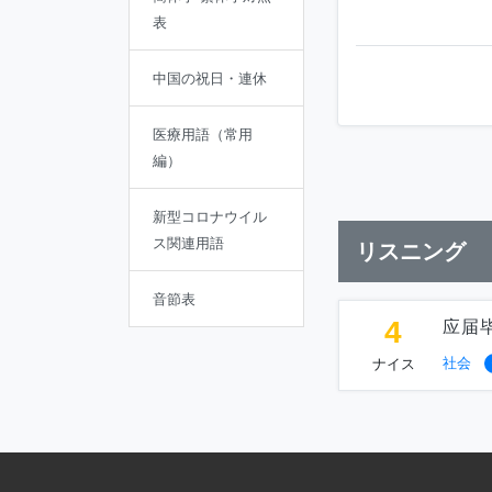
表
中国の祝日・連休
医療用語（常用
編）
新型コロナウイル
ス関連用語
リスニング
音節表
4
应届
社会
ナイス