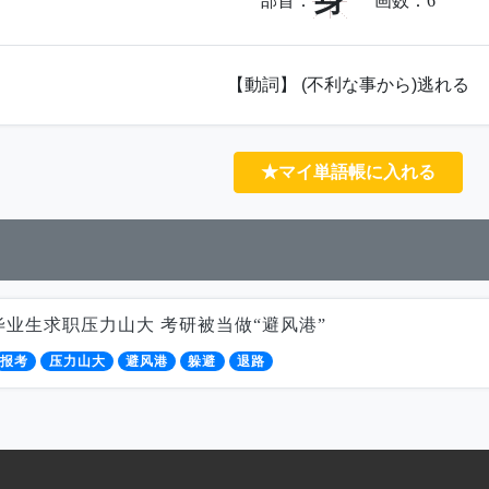
身
部首：
画数：
6
【動詞】 (不利な事から)逃れる
★マイ単語帳に入れる
毕业生求职压力山大 考研被当做“避风港”
报考
压力山大
避风港
躲避
退路