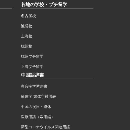
各地の学校・プチ留学
名古屋校
池袋校
上海校
杭州校
杭州プチ留学
上海プチ留学
中国語辞書
多音字学習辞書
簡体字·繁体字対照表
中国の祝日・連休
医療用語（常用編）
新型コロナウイルス関連用語