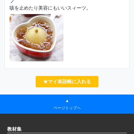
プ
咳を止めたり美容にもいいスィーツ。
★マイ単語帳に入れる
▲
ページトップへ
教材集