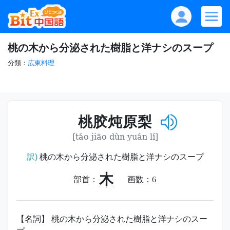
桃の木から分泌された樹脂と洋ナシのスープ
分類：
広東料理
桃胶炖原梨
[táo jiāo dùn yuán lí]
訳)
桃の木から分泌された樹脂と洋ナシのスープ
木
部首：
画数：
6
【名詞】 桃の木から分泌された樹脂と洋ナシのスー