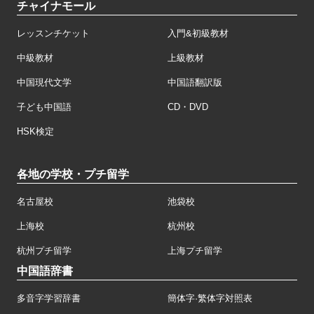
チャイナモール
レッスンチケット
入門&初級教材
中級教材
上級教材
中国現代文学
中国語翻訳版
子ども中国語
CD・DVD
HSK検定
各地の学校・プチ留学
名古屋校
池袋校
上海校
杭州校
杭州プチ留学
上海プチ留学
中国語辞書
多音字学習辞書
簡体字·繁体字対照表