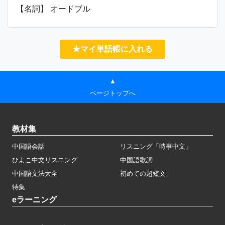
【名詞】 オードブル
★マイ単語帳に入れる
▲
ページトップへ
教材集
中国語会話
リスニング「時事中文」
ひよこ中文リスニング
中国語歌詞
中国語文法大全
初めての超短文
特集
eラーニング