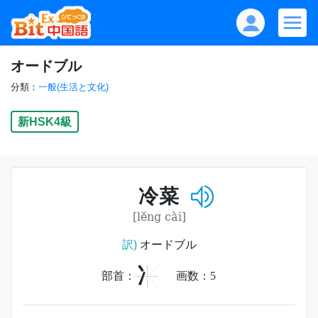
オードブル
分類：
一般(生活と文化)
新HSK4級
冷菜
[lěng cài]
訳)
オードブル
冫
部首：
画数：
5