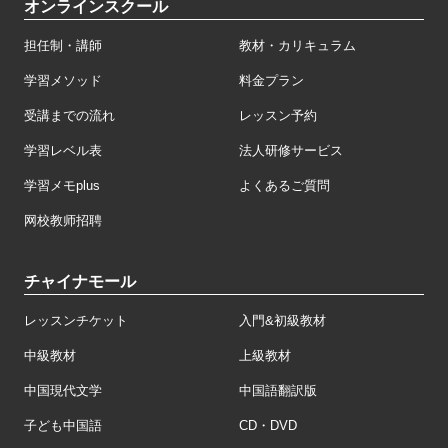
オンラインスクール
担任制・講師
教材・カリキュラム
学習メソッド
料金プラン
受講までの流れ
レッスン予約
学習レベル表
法人研修サービス
学習メモplus
よくあるご質問
网校教师招聘
チャイナモール
レッスンチケット
入門&初級教材
中級教材
上級教材
中国現代文学
中国語翻訳版
子ども中国語
CD・DVD