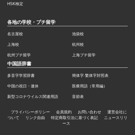
HSK検定
各地の学校・プチ留学
名古屋校
池袋校
上海校
杭州校
杭州プチ留学
上海プチ留学
中国語辞書
多音字学習辞書
簡体字·繁体字対照表
中国の祝日・連休
医療用語（常用編）
新型コロナウイルス関連用語
音節表
プライバシーポリシー
会員規約
お問い合わせ
運営会社に
ついて
リンク自由
特定商取引法に基づく表記
ニュースリリ
ース