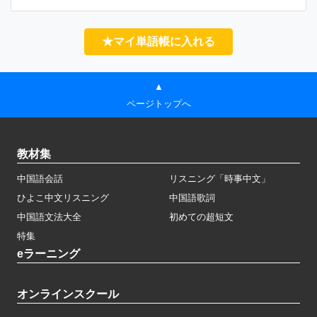
★マイ単語帳に入れる
▲
ページトップへ
教材集
中国語会話
リスニング「時事中文」
ひよこ中文リスニング
中国語歌詞
中国語文法大全
初めての超短文
特集
eラーニング
オンラインスクール