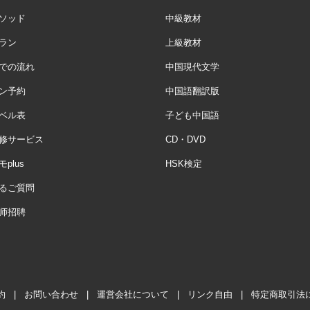
ソッド
中級教材
ラン
上級教材
での流れ
中国現代文学
ン予約
中国語翻訳版
ベル表
子ども中国語
修サービス
CD・DVD
plus
HSK検定
るご質問
师招聘
約
|
お問い合わせ
|
運営会社について
|
リンク自由
|
特定商取引法