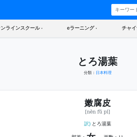
(current)
(current)
オンラインスクール
eラーニング
チャイ
とろ湯葉
分類：
日本料理
嫩腐皮
[nèn fǔ pí]
訳)
とろ湯葉