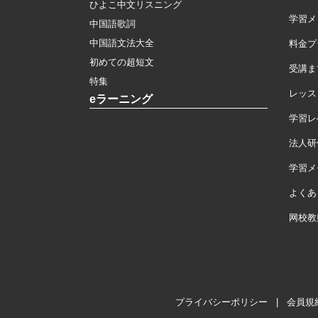
ひよこ中文リスニング
学習メ
中国語歌詞
中国語文法大全
料金プ
初めての超短文
受講ま
特集
レッス
eラーニング
学習レ
法人研
学習メモ
よくあ
网校教
プライバシーポリシー
|
会員規