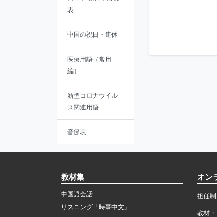
表
中国の祝日・連休
医療用語（常用
編）
新型コロナウイル
ス関連用語
音節表
教材集
オン
中国語会話
担任制
リスニング「時事中文」
教材・