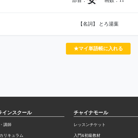
女
部首：
画数：
11
【名詞】 とろ湯葉
★マイ単語帳に入れる
ラインスクール
チャイナモール
・講師
レッスンチケット
カリキュラム
入門&初級教材