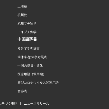
上海校
杭州校
杭州プチ留学
上海プチ留学
中国語辞書
多音字学習辞書
簡体字·繁体字対照表
中国の祝日・連休
医療用語（常用編）
新型コロナウイルス関連用語
音節表
に基づく表記
|
ニュースリリース