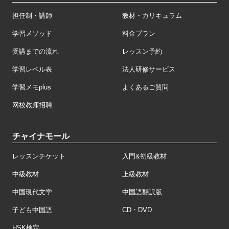
担任制・講師
教材・カリキュラム
学習メソッド
料金プラン
受講までの流れ
レッスン予約
学習レベル表
法人研修サービス
学習メモplus
よくあるご質問
网校教师招聘
チャイナモール
レッスンチケット
入門&初級教材
中級教材
上級教材
中国現代文学
中国語翻訳版
子ども中国語
CD・DVD
HSK検定