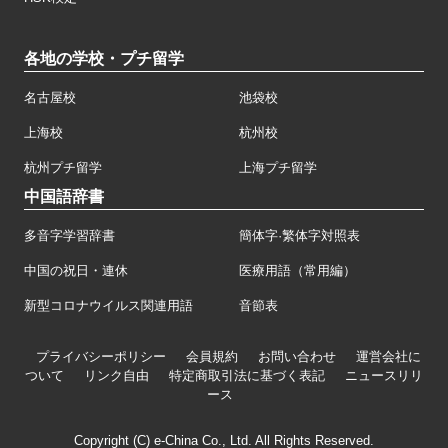
各地の学校・プチ留学
名古屋校
池袋校
上海校
杭州校
杭州プチ留学
上海プチ留学
中国語辞書
多音字学習辞書
簡体字·繁体字対照表
中国の祝日・連休
医療用語（常用編）
新型コロナウイルス関連用語
音節表
プライバシーポリシー
会員規約
お問い合わせ
運営会社に
ついて
リンク自由
特定商取引法に基づく表記
ニュースリリ
ース
Copyright (C) e-China Co., Ltd. All Rights Reserved.