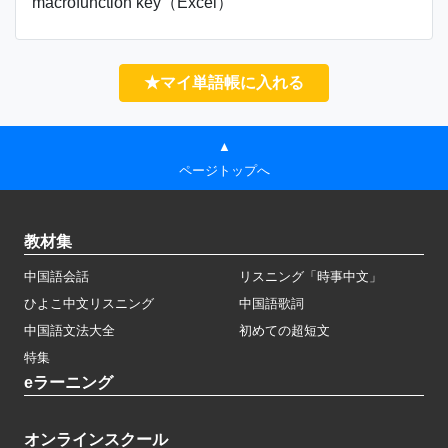
macrofunction key（Excel）
★マイ単語帳に入れる
▲
ページトップへ
教材集
中国語会話
リスニング「時事中文」
ひよこ中文リスニング
中国語歌詞
中国語文法大全
初めての超短文
特集
eラーニング
オンラインスクール