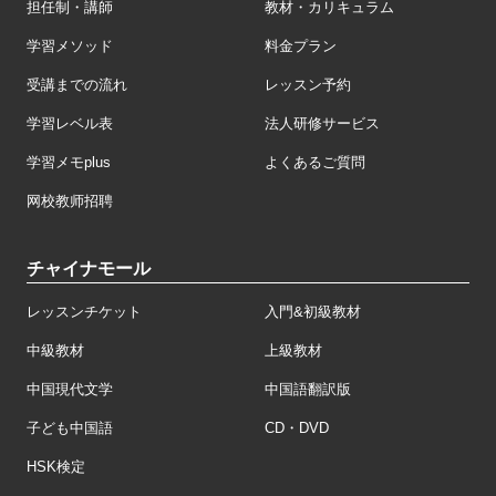
担任制・講師
教材・カリキュラム
学習メソッド
料金プラン
受講までの流れ
レッスン予約
学習レベル表
法人研修サービス
学習メモplus
よくあるご質問
网校教师招聘
チャイナモール
レッスンチケット
入門&初級教材
中級教材
上級教材
中国現代文学
中国語翻訳版
子ども中国語
CD・DVD
HSK検定