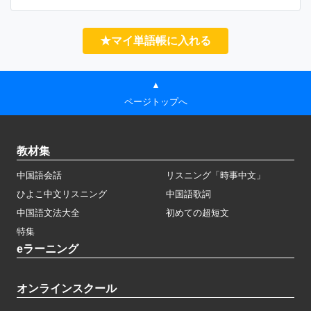
★マイ単語帳に入れる
▲
ページトップへ
教材集
中国語会話
リスニング「時事中文」
ひよこ中文リスニング
中国語歌詞
中国語文法大全
初めての超短文
特集
eラーニング
オンラインスクール