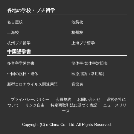
各地の学校・プチ留学
名古屋校
池袋校
上海校
杭州校
杭州プチ留学
上海プチ留学
中国語辞書
多音字学習辞書
簡体字·繁体字対照表
中国の祝日・連休
医療用語（常用編）
新型コロナウイルス関連用語
音節表
プライバシーポリシー
会員規約
お問い合わせ
運営会社に
ついて
リンク自由
特定商取引法に基づく表記
ニュースリリ
ース
Copyright (C) e-China Co., Ltd. All Rights Reserved.