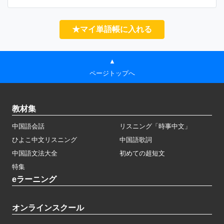
★マイ単語帳に入れる
▲
ページトップへ
教材集
中国語会話
リスニング「時事中文」
ひよこ中文リスニング
中国語歌詞
中国語文法大全
初めての超短文
特集
eラーニング
オンラインスクール