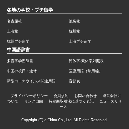
各地の学校・プチ留学
名古屋校
池袋校
上海校
杭州校
杭州プチ留学
上海プチ留学
中国語辞書
多音字学習辞書
簡体字·繁体字対照表
中国の祝日・連休
医療用語（常用編）
新型コロナウイルス関連用語
音節表
プライバシーポリシー
会員規約
お問い合わせ
運営会社に
ついて
リンク自由
特定商取引法に基づく表記
ニュースリリ
ース
Copyright (C) e-China Co., Ltd. All Rights Reserved.