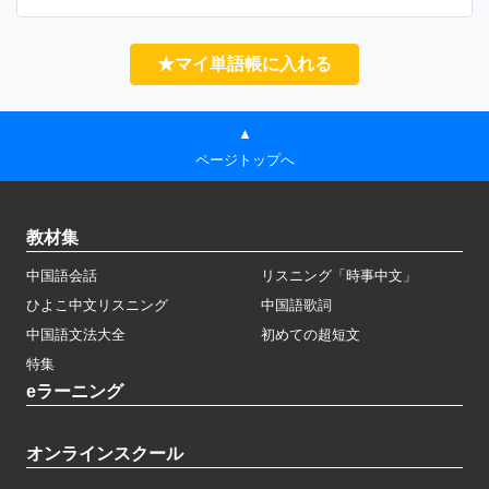
★マイ単語帳に入れる
▲
ページトップへ
教材集
中国語会話
リスニング「時事中文」
ひよこ中文リスニング
中国語歌詞
中国語文法大全
初めての超短文
特集
eラーニング
オンラインスクール