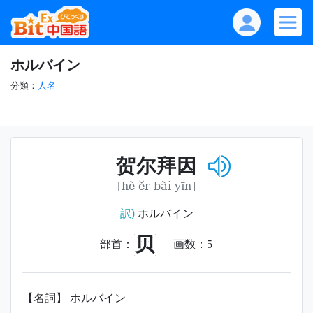
ホルバイン
分類：
人名
贺尔拜因
[hè ěr bài yīn]
訳)
ホルバイン
贝
部首：
画数：
5
【名詞】 ホルバイン