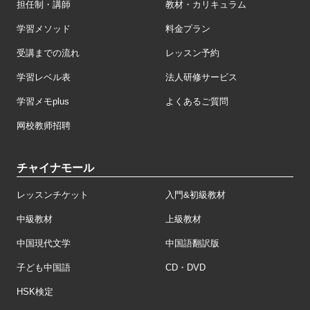
担任制・講師
教材・カリキュラム
学習メソッド
料金プラン
受講までの流れ
レッスン予約
学習レベル表
法人研修サービス
学習メモplus
よくあるご質問
网校教师招聘
チャイナモール
レッスンチケット
入門&初級教材
中級教材
上級教材
中国現代文学
中国語翻訳版
子ども中国語
CD・DVD
HSK検定