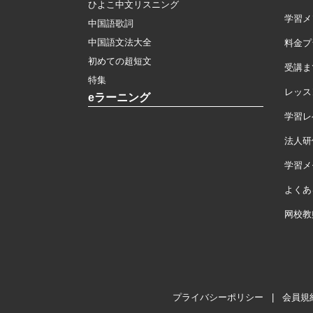
ひよこ中文リスニング
学習メ
中国語歌詞
中国語文法大全
料金プ
初めての超短文
受講ま
特集
レッス
eラーニング
学習レ
法人研
学習メモ
よくあ
网校教
プライバシーポリシー
|
会員規