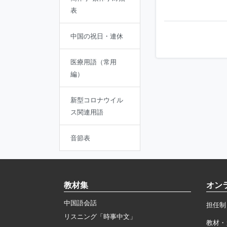
表
中国の祝日・連休
医療用語（常用
編）
新型コロナウイル
ス関連用語
音節表
教材集
オン
中国語会話
担任制
リスニング「時事中文」
教材・