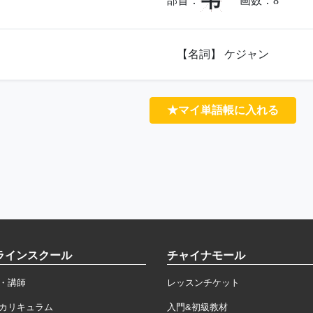
韦
部首：
画数：
8
【名詞】 ケジャン
★マイ単語帳に入れる
ラインスクール
チャイナモール
・講師
レッスンチケット
カリキュラム
入門&初級教材