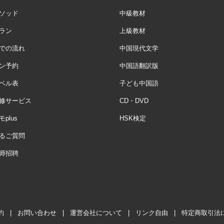
ソッド
中級教材
ラン
上級教材
での流れ
中国現代文学
ン予約
中国語翻訳版
ベル表
子ども中国語
修サービス
CD・DVD
plus
HSK検定
るご質問
师招聘
約
|
お問い合わせ
|
運営会社について
|
リンク自由
|
特定商取引法