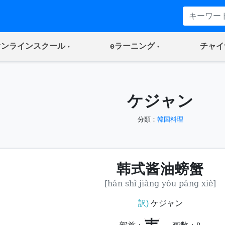
(current)
(current)
オンラインスクール
eラーニング
チャイ
ケジャン
分類：
韓国料理
韩式酱油螃蟹
[hán shì jiàng yóu páng xiè]
訳)
ケジャン