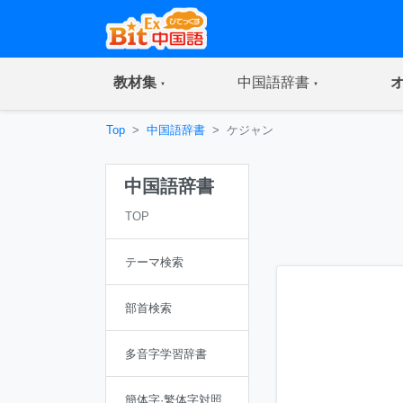
(current)
(current)
教材集
中国語辞書
Top
中国語辞書
ケジャン
中国語辞書
TOP
テーマ検索
部首検索
多音字学習辞書
簡体字·繁体字対照