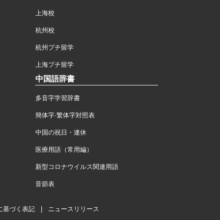
上海校
杭州校
杭州プチ留学
上海プチ留学
中国語辞書
多音字学習辞書
簡体字·繁体字対照表
中国の祝日・連休
医療用語（常用編）
新型コロナウイルス関連用語
音節表
に基づく表記
|
ニュースリリース