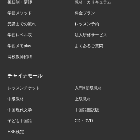
担任制・講師
教材・カリキュラム
学習メソッド
料金プラン
受講までの流れ
レッスン予約
学習レベル表
法人研修サービス
学習メモplus
よくあるご質問
网校教师招聘
チャイナモール
レッスンチケット
入門&初級教材
中級教材
上級教材
中国現代文学
中国語翻訳版
子ども中国語
CD・DVD
HSK検定