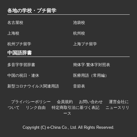
各地の学校・プチ留学
名古屋校
池袋校
上海校
杭州校
杭州プチ留学
上海プチ留学
中国語辞書
多音字学習辞書
簡体字·繁体字対照表
中国の祝日・連休
医療用語（常用編）
新型コロナウイルス関連用語
音節表
プライバシーポリシー
会員規約
お問い合わせ
運営会社に
ついて
リンク自由
特定商取引法に基づく表記
ニュースリリ
ース
Copyright (C) e-China Co., Ltd. All Rights Reserved.