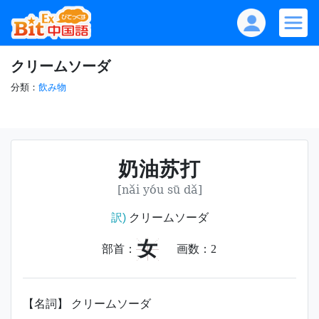
クリームソーダ
分類：
飲み物
奶油苏打
[nǎi yóu sū dǎ]
訳)
クリームソーダ
女
部首：
画数：
2
【名詞】 クリームソーダ