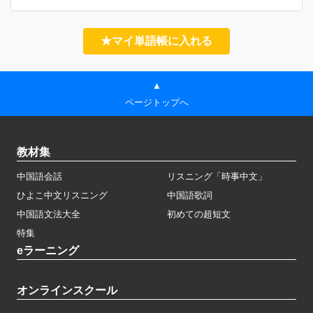
★マイ単語帳に入れる
▲
ページトップへ
教材集
中国語会話
リスニング「時事中文」
ひよこ中文リスニング
中国語歌詞
中国語文法大全
初めての超短文
特集
eラーニング
オンラインスクール