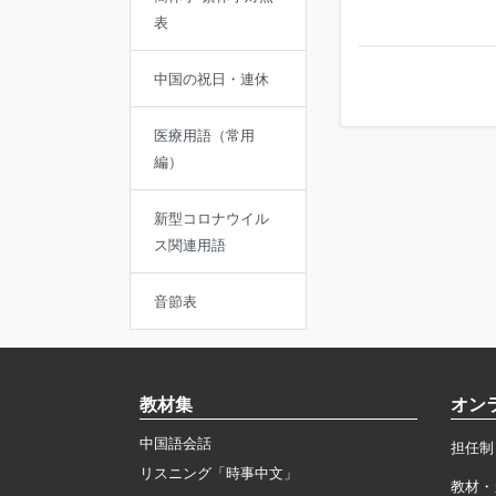
表
中国の祝日・連休
医療用語（常用
編）
新型コロナウイル
ス関連用語
音節表
教材集
オン
中国語会話
担任制
リスニング「時事中文」
教材・