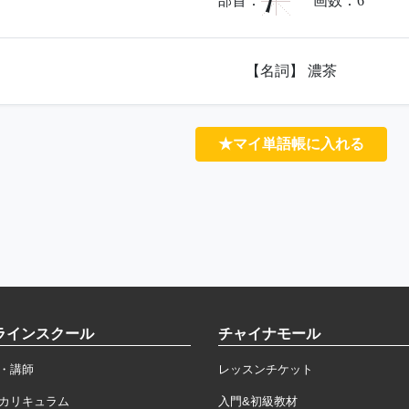
氵
部首：
画数：
6
【名詞】 濃茶
★マイ単語帳に入れる
ラインスクール
チャイナモール
・講師
レッスンチケット
カリキュラム
入門&初級教材