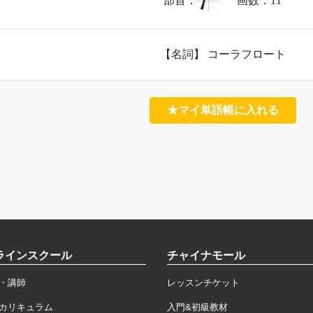
氵
部首：
画数：
11
【名詞】 コーラフロート
★マイ単語帳に入れる
ラインスクール
チャイナモール
・講師
レッスンチケット
カリキュラム
入門&初級教材