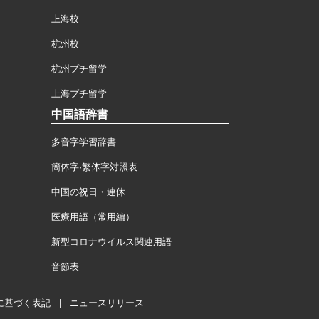
上海校
杭州校
杭州プチ留学
上海プチ留学
中国語辞書
多音字学習辞書
簡体字·繁体字対照表
中国の祝日・連休
医療用語（常用編）
新型コロナウイルス関連用語
音節表
に基づく表記
|
ニュースリリース