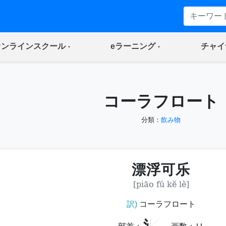
(current)
(current)
オンラインスクール
eラーニング
チャイ
コーラフロート
分類：
飲み物
漂浮可乐
[piāo fú kě lè]
訳)
コーラフロート