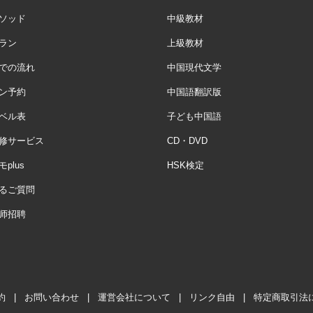
ソッド
中級教材
ラン
上級教材
での流れ
中国現代文学
ン予約
中国語翻訳版
ベル表
子ども中国語
修サービス
CD・DVD
plus
HSK検定
るご質問
师招聘
約
|
お問い合わせ
|
運営会社について
|
リンク自由
|
特定商取引法