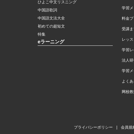
ひよこ中文リスニング
学習メ
中国語歌詞
中国語文法大全
料金プ
初めての超短文
受講ま
特集
レッス
eラーニング
学習レ
法人研
学習メモ
よくあ
网校教
プライバシーポリシー
|
会員規