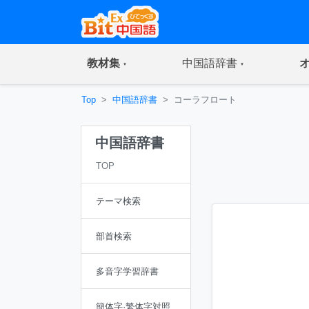
(current)
(current)
教材集
中国語辞書
Top
中国語辞書
コーラフロート
中国語辞書
TOP
テーマ検索
部首検索
多音字学習辞書
簡体字·繁体字対照