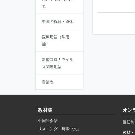
表
中国の祝日・連休
医療用語（常用
編）
新型コロナウイル
ス関連用語
音節表
教材集
オン
中国語会話
担任制
リスニング「時事中文」
教材・