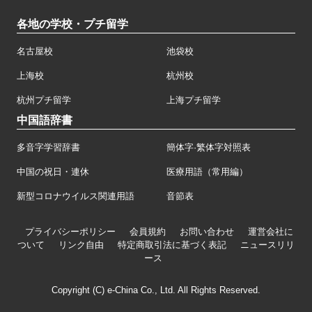
各地の学校・プチ留学
名古屋校
池袋校
上海校
杭州校
杭州プチ留学
上海プチ留学
中国語辞書
多音字学習辞書
簡体字·繁体字対照表
中国の祝日・連休
医療用語（常用編）
新型コロナウイルス関連用語
音節表
プライバシーポリシー
会員規約
お問い合わせ
運営会社に
ついて
リンク自由
特定商取引法に基づく表記
ニュースリリ
ース
Copyright (C) e-China Co., Ltd. All Rights Reserved.