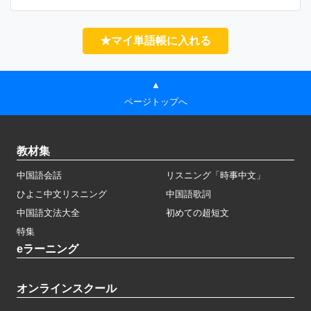
★マイ単語帳に入れる
▲
ページトップへ
教材集
中国語会話
リスニング「時事中文」
ひよこ中文リスニング
中国語歌詞
中国語文法大全
初めての超短文
特集
eラーニング
オンラインスクール