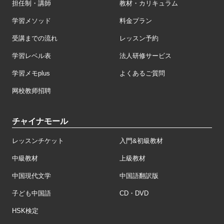
担任制・講師
教材・カリキュラム
学習メソッド
料金プラン
受講までの流れ
レッスン予約
学習レベル表
法人研修サービス
学習メモplus
よくあるご質問
网校教师招聘
チャイナモール
レッスンチケット
入門&初級教材
中級教材
上級教材
中国現代文学
中国語翻訳版
子ども中国語
CD・DVD
HSK検定