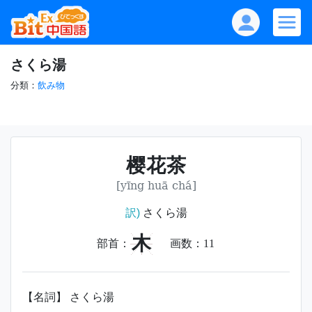
さくら湯
分類：
飲み物
樱花茶
[yīng huā chá]
訳)
さくら湯
木
部首：
画数：
11
【名詞】 さくら湯