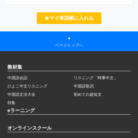
★マイ単語帳に入れる
▲
ページトップへ
教材集
中国語会話
リスニング「時事中文」
ひよこ中文リスニング
中国語歌詞
中国語文法大全
初めての超短文
特集
eラーニング
オンラインスクール