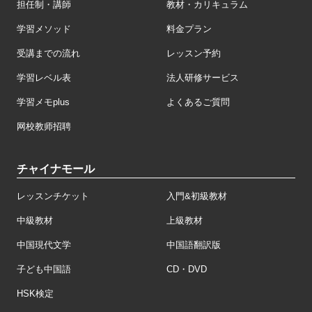
担任制・講師
教材・カリキュラム
学習メソッド
料金プラン
受講までの流れ
レッスン予約
学習レベル表
法人研修サービス
学習メモplus
よくあるご質問
网校教师招聘
チャイナモール
レッスンチケット
入門&初級教材
中級教材
上級教材
中国現代文学
中国語翻訳版
子ども中国語
CD・DVD
HSK検定