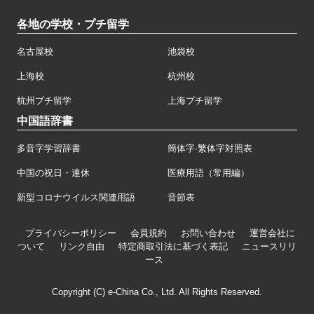
各地の学校・プチ留学
名古屋校
池袋校
上海校
杭州校
杭州プチ留学
上海プチ留学
中国語辞書
多音字学習辞書
簡体字·繁体字対照表
中国の祝日・連休
医療用語（常用編）
新型コロナウイルス関連用語
音節表
プライバシーポリシー
会員規約
お問い合わせ
運営会社に
ついて
リンク自由
特定商取引法に基づく表記
ニュースリリ
ース
Copyright (C) e-China Co., Ltd. All Rights Reserved.