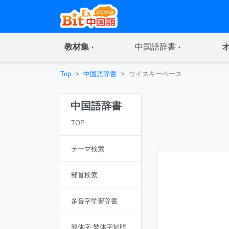
(current)
(current)
教材集
中国語辞書
Top
中国語辞書
ウイスキーベース
中国語辞書
TOP
テーマ検索
部首検索
多音字学習辞書
簡体字·繁体字対照