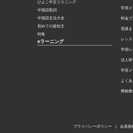
ひよこ中文リスニング
学習メ
中国語歌詞
中国語文法大全
料金プ
初めての超短文
受講ま
特集
レッス
eラーニング
学習レ
法人研
学習メモ
よくあ
网校教
プライバシーポリシー
|
会員規