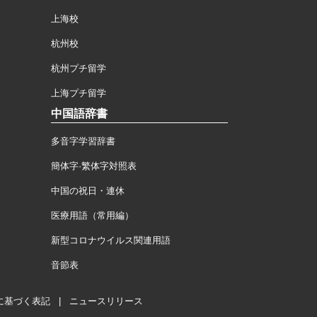
上海校
杭州校
杭州プチ留学
上海プチ留学
中国語辞書
多音字学習辞書
簡体字·繁体字対照表
中国の祝日・連休
医療用語（常用編）
新型コロナウイルス関連用語
音節表
に基づく表記
|
ニュースリリース