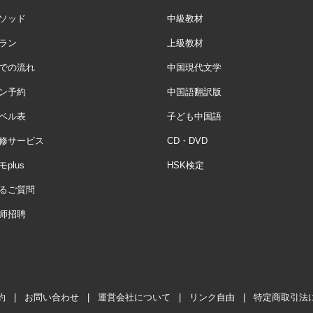
ソッド
中級教材
ラン
上級教材
での流れ
中国現代文学
ン予約
中国語翻訳版
ベル表
子ども中国語
修サービス
CD・DVD
plus
HSK検定
るご質問
师招聘
約
|
お問い合わせ
|
運営会社について
|
リンク自由
|
特定商取引法