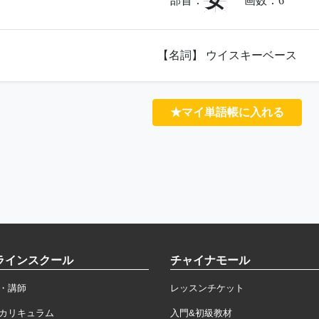
女
部首：
画数：
6
【名詞】 ウイスキーベース
★マイ単語帳に入れる
ラインスクール
チャイナモール
・講師
レッスンチケット
カリキュラム
入門&初級教材