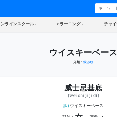
(current)
(current)
オンラインスクール
eラーニング
チャイ
ウイスキーベー
分類：
飲み物
威士忌基底
[wēi shì jì jī dǐ]
訳)
ウイスキーベース