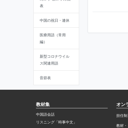
表
中国の祝日・連休
医療用語（常用
編）
新型コロナウイル
ス関連用語
音節表
教材集
オン
中国語会話
担任制
リスニング「時事中文」
教材・