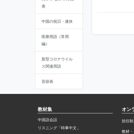
表
中国の祝日・連休
医療用語（常用
編）
新型コロナウイル
ス関連用語
音節表
教材集
オン
中国語会話
担任制
リスニング「時事中文」
教材・