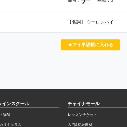
丿
部首：
画数：
3
【名詞】 ウーロンハイ
★マイ単語帳に入れる
ラインスクール
チャイナモール
・講師
レッスンチケット
カリキュラム
入門&初級教材