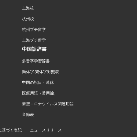
上海校
杭州校
杭州プチ留学
上海プチ留学
中国語辞書
多音字学習辞書
簡体字·繁体字対照表
中国の祝日・連休
医療用語（常用編）
新型コロナウイルス関連用語
音節表
に基づく表記
|
ニュースリリース