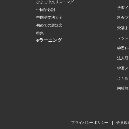
ひよこ中文リスニング
学習メ
中国語歌詞
中国語文法大全
料金プ
初めての超短文
受講ま
特集
レッス
eラーニング
学習レ
法人研
学習メモ
よくあ
网校教
プライバシーポリシー
|
会員規