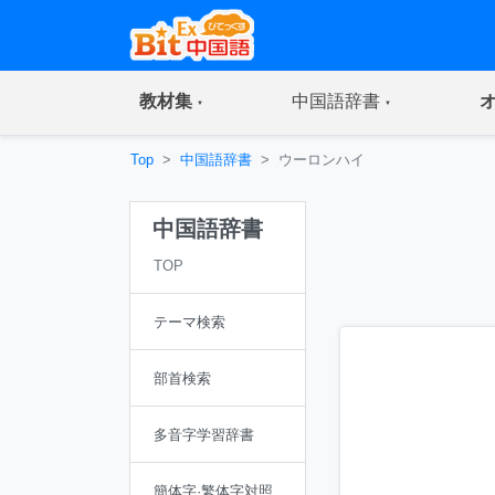
(current)
(current)
教材集
中国語辞書
Top
中国語辞書
ウーロンハイ
中国語辞書
TOP
テーマ検索
部首検索
多音字学習辞書
簡体字·繁体字対照