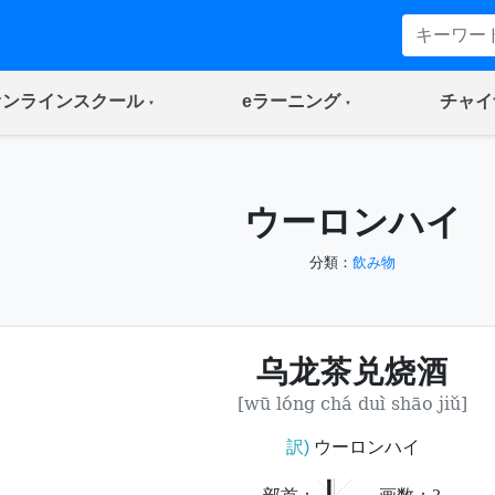
(current)
(current)
オンラインスクール
eラーニング
チャイ
ウーロンハイ
分類：
飲み物
乌龙茶兑烧酒
[wū lóng chá duì shāo jiǔ]
訳)
ウーロンハイ