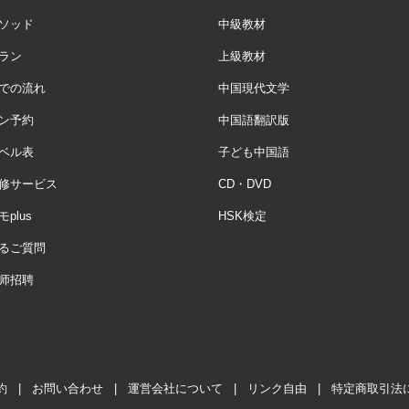
ソッド
中級教材
ラン
上級教材
での流れ
中国現代文学
ン予約
中国語翻訳版
ベル表
子ども中国語
修サービス
CD・DVD
plus
HSK検定
るご質問
师招聘
約
|
お問い合わせ
|
運営会社について
|
リンク自由
|
特定商取引法