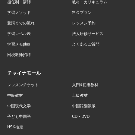
担任制・講師
教材・カリキュラム
学習メソッド
料金プラン
受講までの流れ
レッスン予約
学習レベル表
法人研修サービス
学習メモplus
よくあるご質問
网校教师招聘
チャイナモール
レッスンチケット
入門&初級教材
中級教材
上級教材
中国現代文学
中国語翻訳版
子ども中国語
CD・DVD
HSK検定