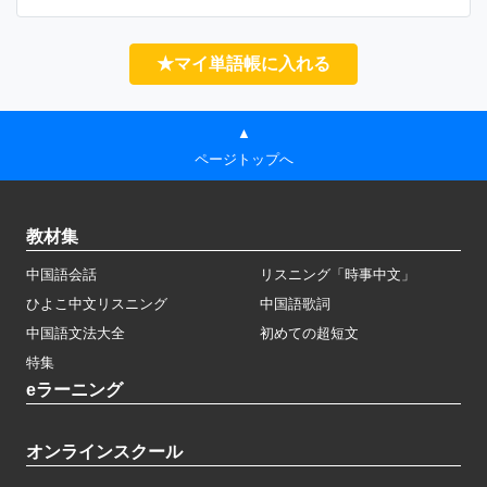
★マイ単語帳に入れる
▲
ページトップへ
教材集
中国語会話
リスニング「時事中文」
ひよこ中文リスニング
中国語歌詞
中国語文法大全
初めての超短文
特集
eラーニング
オンラインスクール