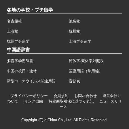
各地の学校・プチ留学
名古屋校
池袋校
上海校
杭州校
杭州プチ留学
上海プチ留学
中国語辞書
多音字学習辞書
簡体字·繁体字対照表
中国の祝日・連休
医療用語（常用編）
新型コロナウイルス関連用語
音節表
プライバシーポリシー
会員規約
お問い合わせ
運営会社に
ついて
リンク自由
特定商取引法に基づく表記
ニュースリリ
ース
Copyright (C) e-China Co., Ltd. All Rights Reserved.