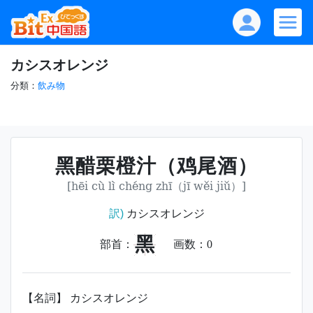
カシスオレンジ
分類：
飲み物
黑醋栗橙汁（鸡尾酒）
[hēi cù lì chéng zhī（jī wěi jiǔ）]
訳)
カシスオレンジ
黑
部首：
画数：
0
【名詞】 カシスオレンジ