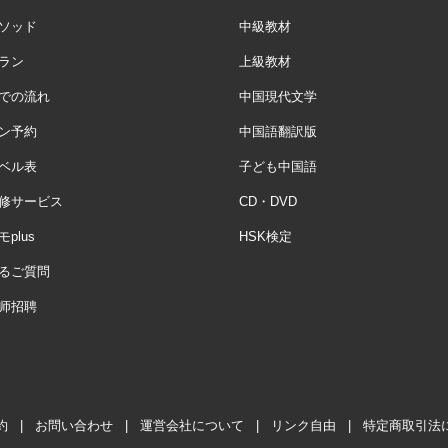
ソッド
中級教材
ラン
上級教材
での流れ
中国現代文学
ン予約
中国語翻訳版
ベル表
子ども中国語
修サービス
CD・DVD
plus
HSK検定
るご質問
师招聘
約
|
お問い合わせ
|
運営会社について
|
リンク自由
|
特定商取引法