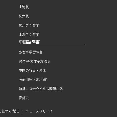
上海校
杭州校
杭州プチ留学
上海プチ留学
中国語辞書
多音字学習辞書
簡体字·繁体字対照表
中国の祝日・連休
医療用語（常用編）
新型コロナウイルス関連用語
音節表
に基づく表記
|
ニュースリリース