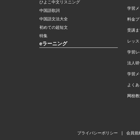
ひよこ中文リスニング
学習メ
中国語歌詞
中国語文法大全
料金プ
初めての超短文
受講ま
特集
レッス
eラーニング
学習レ
法人研
学習メモ
よくあ
网校教
プライバシーポリシー
|
会員規