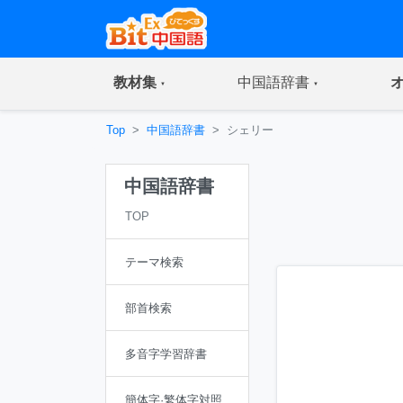
(current)
(current)
教材集
中国語辞書
Top
中国語辞書
シェリー
中国語辞書
TOP
テーマ検索
部首検索
多音字学習辞書
簡体字·繁体字対照