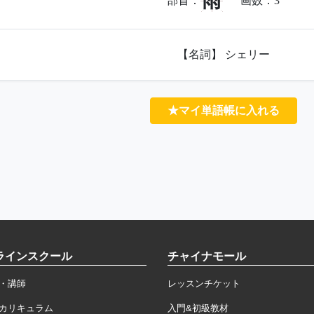
雨
部首：
画数：
3
【名詞】 シェリー
★マイ単語帳に入れる
ラインスクール
チャイナモール
・講師
レッスンチケット
カリキュラム
入門&初級教材