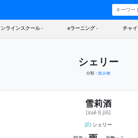
(current)
(current)
オンラインスクール
eラーニング
チャイ
シェリー
分類：
飲み物
雪莉酒
[xuě lì jiǔ]
訳)
シェリー