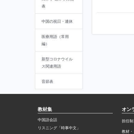
表
中国の祝日・連休
医療用語（常用
編）
新型コロナウイル
ス関連用語
音節表
教材集
オン
中国語会話
担任制
リスニング「時事中文」
教材・