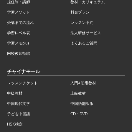
担任制・講師
教材・カリキュラム
学習メソッド
料金プラン
受講までの流れ
レッスン予約
学習レベル表
法人研修サービス
学習メモplus
よくあるご質問
网校教师招聘
チャイナモール
レッスンチケット
入門&初級教材
中級教材
上級教材
中国現代文学
中国語翻訳版
子ども中国語
CD・DVD
HSK検定