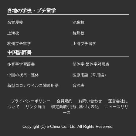
各地の学校・プチ留学
名古屋校
池袋校
上海校
杭州校
杭州プチ留学
上海プチ留学
中国語辞書
多音字学習辞書
簡体字·繁体字対照表
中国の祝日・連休
医療用語（常用編）
新型コロナウイルス関連用語
音節表
プライバシーポリシー
会員規約
お問い合わせ
運営会社に
ついて
リンク自由
特定商取引法に基づく表記
ニュースリリ
ース
Copyright (C) e-China Co., Ltd. All Rights Reserved.