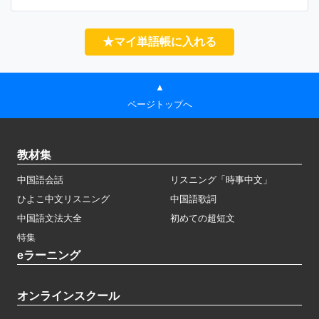
★マイ単語帳に入れる
▲
ページトップへ
教材集
中国語会話
リスニング「時事中文」
ひよこ中文リスニング
中国語歌詞
中国語文法大全
初めての超短文
特集
eラーニング
オンラインスクール