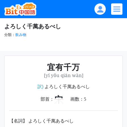
よろしく千萬あるべし
分類：
飲み物
宜有千万
[yí yǒu qiān wàn]
訳)
よろしく千萬あるべし
宀
部首：
画数：
5
【名詞】 よろしく千萬あるべし