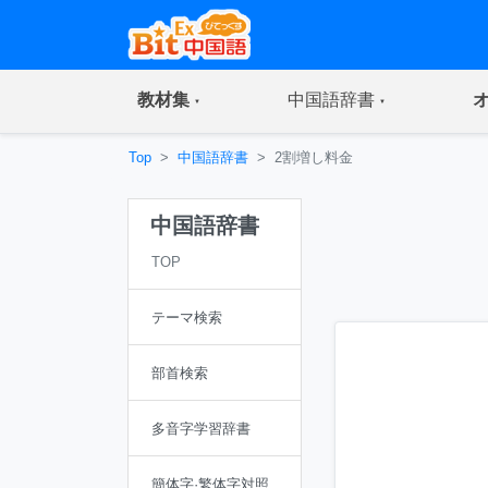
(current)
(current)
教材集
中国語辞書
Top
中国語辞書
2割増し料金
中国語辞書
TOP
テーマ検索
部首検索
多音字学習辞書
簡体字·繁体字対照