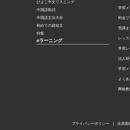
ひよこ中文リスニング
学習メ
中国語歌詞
中国語文法大全
料金プ
初めての超短文
受講ま
特集
レッス
eラーニング
学習レ
法人研
学習メモ
よくあ
网校教
プライバシーポリシー
|
会員規