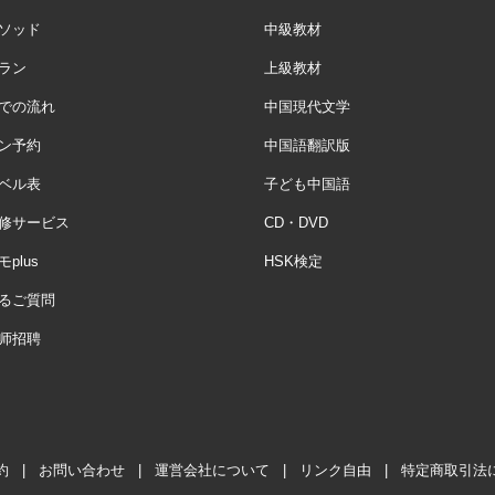
ソッド
中級教材
ラン
上級教材
での流れ
中国現代文学
ン予約
中国語翻訳版
ベル表
子ども中国語
修サービス
CD・DVD
plus
HSK検定
るご質問
师招聘
約
|
お問い合わせ
|
運営会社について
|
リンク自由
|
特定商取引法