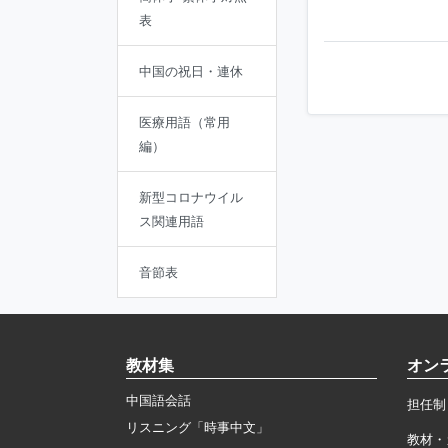
表
中国の祝日・連休
医療用語（常用
編）
新型コロナウイル
ス関連用語
音節表
教材集
オン
中国語会話
担任制
リスニング「時事中文」
教材・