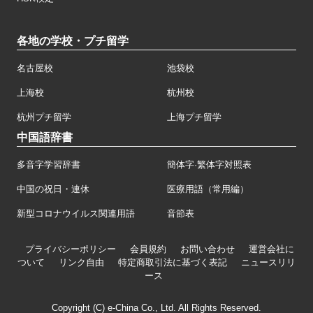
各地の学校・プチ留学
名古屋校
池袋校
上海校
杭州校
杭州プチ留学
上海プチ留学
中国語辞書
多音字学習辞書
簡体字·繁体字対照表
中国の祝日・連休
医療用語（常用編）
新型コロナウイルス関連用語
音節表
プライバシーポリシー
会員規約
お問い合わせ
運営会社に
ついて
リンク自由
特定商取引法に基づく表記
ニュースリリ
ース
Copyright (C) e-China Co., Ltd. All Rights Reserved.