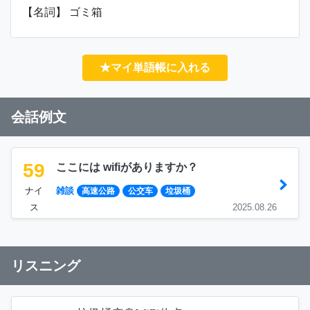
【名詞】 ゴミ箱
★マイ単語帳に入れる
会話例文
59
ここには wifiがありますか？
ナイ
雑談
高速公路
公交车
垃圾桶
ス
2025.08.26
リスニング