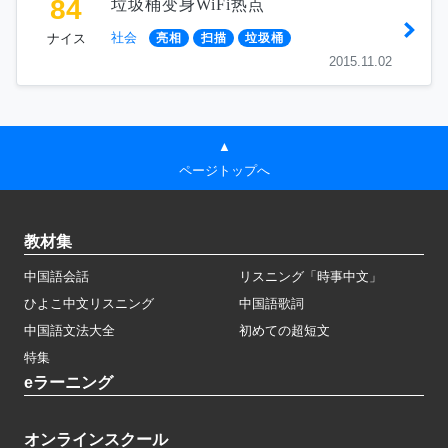
84
垃圾桶变身WiFi热点
社会
ナイス
亮相
扫描
垃圾桶
2015.11.02
▲
ページトップへ
教材集
中国語会話
リスニング「時事中文」
ひよこ中文リスニング
中国語歌詞
中国語文法大全
初めての超短文
特集
eラーニング
オンラインスクール