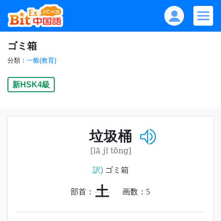
ゴミ箱
分類：
一般(教育)
新HSK4級
垃圾桶
[lā jī tǒng]
訳)
ゴミ箱
土
部首：
画数：
5