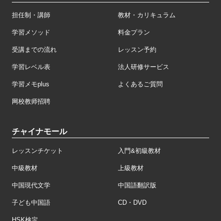
担任制・講師
教材・カリキュラム
学習メソッド
料金プラン
受講までの流れ
レッスン予約
学習レベル表
法人研修サービス
学習メモplus
よくあるご質問
网校教师招聘
チャイナモール
レッスンチケット
入門&初級教材
中級教材
上級教材
中国現代文学
中国語翻訳版
子ども中国語
CD・DVD
HSK検定