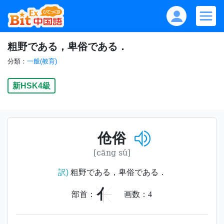
粗野である，卑俗である．
分類：
一般(教育)
新HSK4級
伧俗
[cāng sú]
訳)
粗野である，卑俗である．
亻
部首：
画数：
4