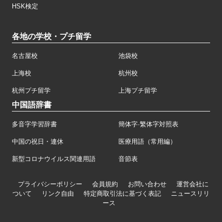
HSK検定
各地の学校・プチ留学
名古屋校
池袋校
上海校
杭州校
杭州プチ留学
上海プチ留学
中国語辞書
多音字学習辞書
簡体字·繁体字対照表
中国の祝日・連休
医療用語（常用編）
新型コロナウイルス関連用語
音節表
プライバシーポリシー
会員規約
お問い合わせ
運営会社に
ついて
リンク自由
特定商取引法に基づく表記
ニュースリリ
ース