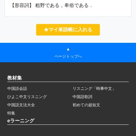
【形容詞】 粗野である，卑俗である．
★マイ単語帳に入れる
▲
ページトップへ
教材集
中国語会話
リスニング「時事中文」
ひよこ中文リスニング
中国語歌詞
中国語文法大全
初めての超短文
特集
eラーニング