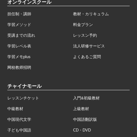
オンラインスクール
担任制・講師
教材・カリキュラム
学習メソッド
料金プラン
受講までの流れ
レッスン予約
学習レベル表
法人研修サービス
学習メモplus
よくあるご質問
网校教师招聘
チャイナモール
レッスンチケット
入門&初級教材
中級教材
上級教材
中国現代文学
中国語翻訳版
子ども中国語
CD・DVD