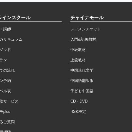
ラインスクール
チャイナモール
・講師
レッスンチケット
カリキュラム
入門&初級教材
ソッド
中級教材
ラン
上級教材
での流れ
中国現代文学
ン予約
中国語翻訳版
ベル表
子ども中国語
修サービス
CD・DVD
plus
HSK検定
るご質問