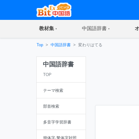
(current)
(current)
教材集
中国語辞書
Top
中国語辞書
変わりはてる
中国語辞書
TOP
テーマ検索
部首検索
多音字学習辞書
簡体字·繁体字対照