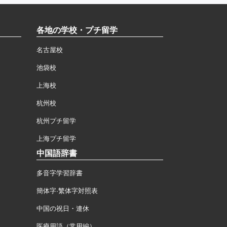
各地の学校・プチ留学
名古屋校
池袋校
上海校
杭州校
杭州プチ留学
上海プチ留学
中国語辞書
多音字学習辞書
簡体字·繁体字対照表
中国の祝日・連休
医療用語（常用編）