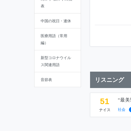
表
中国の祝日・連休
医療用語（常用
編）
新型コロナウイル
ス関連用語
リスニング
音節表
51
“最美
社会
ナイス