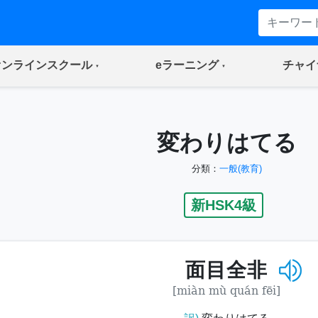
(current)
(current)
オンラインスクール
eラーニング
チャイ
変わりはてる
分類：
一般(教育)
新HSK4級
面目全非
[miàn mù quán fēi]