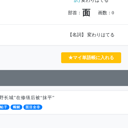
訳)
変わりはてる
面
部首：
画数：
0
【名詞】 変わりはてる
★マイ単語帳に入れる
野长城”在修缮后被“抹平”
帖子
蜿蜒
面目全非