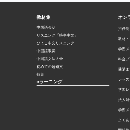
教材集
オン
中国語会話
担任制
リスニング「時事中文」
教材・
ひよこ中文リスニング
学習メ
中国語歌詞
中国語文法大全
料金プ
初めての超短文
受講ま
特集
レッス
eラーニング
学習レ
法人研
学習メモ
よくあ