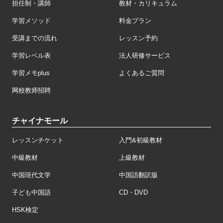
担任制・講師
教材・カリキュラム
学習メソッド
料金プラン
受講までの流れ
レッスン予約
学習レベル表
法人研修サービス
学習メモplus
よくあるご質問
网校教师招聘
チャイナモール
レッスンチケット
入門&初級教材
中級教材
上級教材
中国現代文学
中国語翻訳版
子ども中国語
CD・DVD
HSK検定