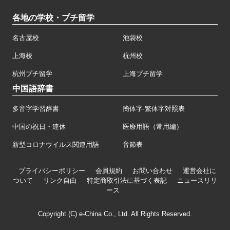
各地の学校・プチ留学
名古屋校
池袋校
上海校
杭州校
杭州プチ留学
上海プチ留学
中国語辞書
多音字学習辞書
簡体字·繁体字対照表
中国の祝日・連休
医療用語（常用編）
新型コロナウイルス関連用語
音節表
プライバシーポリシー
会員規約
お問い合わせ
運営会社に
ついて
リンク自由
特定商取引法に基づく表記
ニュースリリ
ース
Copyright (C) e-China Co., Ltd. All Rights Reserved.