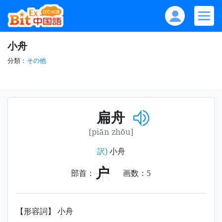
小舟
分類：
その他
扁舟
[piān zhōu]
訳)
小舟
户
部首：
画数：
5
【形容詞】 小舟