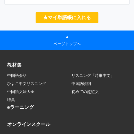
★マイ単語帳に入れる
▲
ページトップへ
教材集
中国語会話
リスニング「時事中文」
ひよこ中文リスニング
中国語歌詞
中国語文法大全
初めての超短文
特集
eラーニング
オンラインスクール