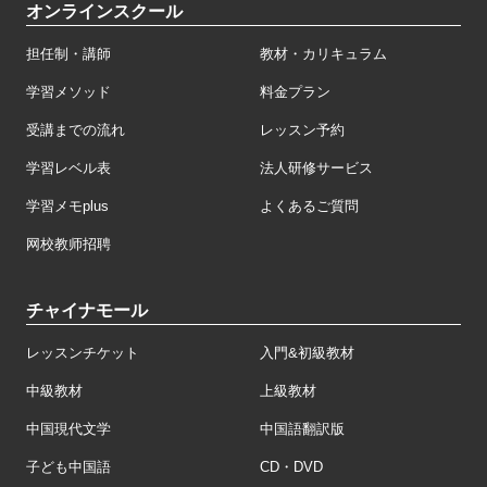
オンラインスクール
担任制・講師
教材・カリキュラム
学習メソッド
料金プラン
受講までの流れ
レッスン予約
学習レベル表
法人研修サービス
学習メモplus
よくあるご質問
网校教师招聘
チャイナモール
レッスンチケット
入門&初級教材
中級教材
上級教材
中国現代文学
中国語翻訳版
子ども中国語
CD・DVD