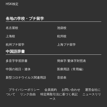
HSK検定
各地の学校・プチ留学
名古屋校
池袋校
上海校
杭州校
杭州プチ留学
上海プチ留学
中国語辞書
多音字学習辞書
簡体字·繁体字対照表
中国の祝日・連休
医療用語（常用編）
新型コロナウイルス関連用語
音節表
プライバシーポリシー
会員規約
お問い合わせ
運営会社に
ついて
リンク自由
特定商取引法に基づく表記
ニュースリリ
ース