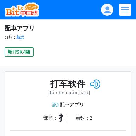
配車アプリ
分類：
新語
新HSK4級
打车软件
[dǎ chē ruǎn jiàn]
訳)
配車アプリ
扌
部首：
画数：
2