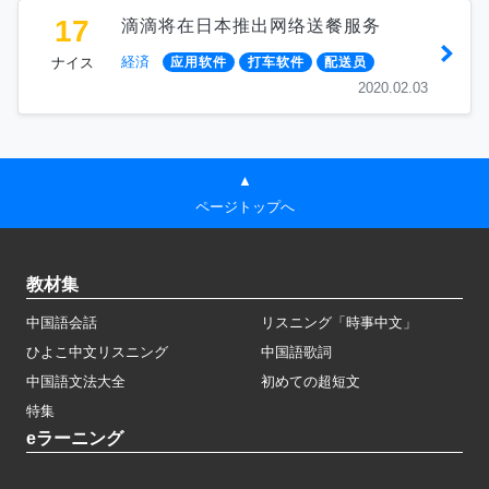
17
滴滴将在日本推出网络送餐服务
経済
ナイス
应用软件
打车软件
配送员
2020.02.03
▲
ページトップへ
教材集
中国語会話
リスニング「時事中文」
ひよこ中文リスニング
中国語歌詞
中国語文法大全
初めての超短文
特集
eラーニング