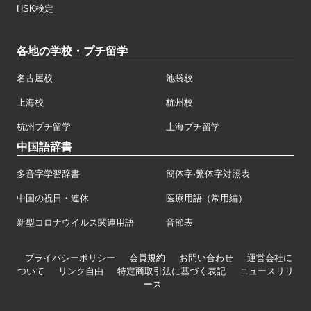
HSK検定
各地の学校・プチ留学
名古屋校
池袋校
上海校
杭州校
杭州プチ留学
上海プチ留学
中国語辞書
多音字学習辞書
簡体字·繁体字対照表
中国の祝日・連休
医療用語（常用編）
新型コロナウイルス関連用語
音節表
プライバシーポリシー
会員規約
お問い合わせ
運営会社に
ついて
リンク自由
特定商取引法に基づく表記
ニュースリリ
ース