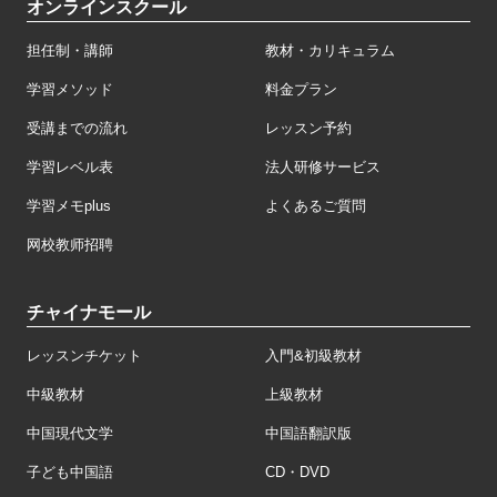
オンラインスクール
担任制・講師
教材・カリキュラム
学習メソッド
料金プラン
受講までの流れ
レッスン予約
学習レベル表
法人研修サービス
学習メモplus
よくあるご質問
网校教师招聘
チャイナモール
レッスンチケット
入門&初級教材
中級教材
上級教材
中国現代文学
中国語翻訳版
子ども中国語
CD・DVD