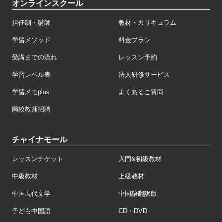
オンラインスクール
担任制・講師
教材・カリキュラム
学習メソッド
料金プラン
受講までの流れ
レッスン予約
学習レベル表
法人研修サービス
学習メモplus
よくあるご質問
网校教师招聘
チャイナモール
レッスンチケット
入門&初級教材
中級教材
上級教材
中国現代文学
中国語翻訳版
子ども中国語
CD・DVD