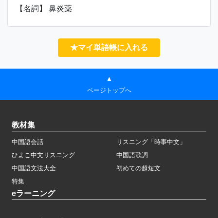
【名詞】 鼻炎薬
★マイ単語帳に入れる
▲
ページトップへ
教材集
中国語会話
リスニング「時事中文」
ひよこ中文リスニング
中国語歌詞
中国語文法大全
初めての超短文
特集
eラーニング