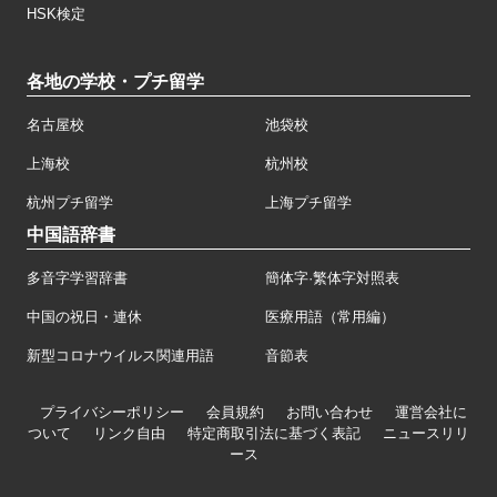
HSK検定
各地の学校・プチ留学
名古屋校
池袋校
上海校
杭州校
杭州プチ留学
上海プチ留学
中国語辞書
多音字学習辞書
簡体字·繁体字対照表
中国の祝日・連休
医療用語（常用編）
新型コロナウイルス関連用語
音節表
プライバシーポリシー
会員規約
お問い合わせ
運営会社に
ついて
リンク自由
特定商取引法に基づく表記
ニュースリリ
ース