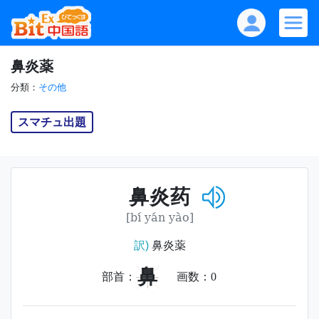
鼻炎薬
分類：
その他
スマチュ出題
鼻炎药
[bí yán yào]
訳)
鼻炎薬
鼻
部首：
画数：
0