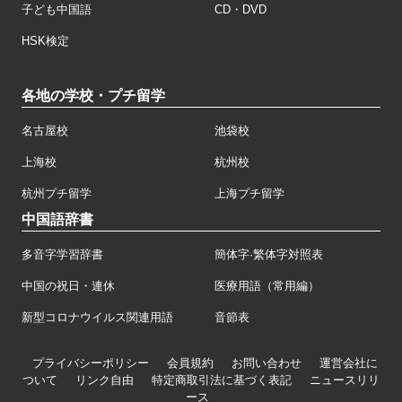
子ども中国語
CD・DVD
HSK検定
各地の学校・プチ留学
名古屋校
池袋校
上海校
杭州校
杭州プチ留学
上海プチ留学
中国語辞書
多音字学習辞書
簡体字·繁体字対照表
中国の祝日・連休
医療用語（常用編）
新型コロナウイルス関連用語
音節表
プライバシーポリシー
会員規約
お問い合わせ
運営会社に
ついて
リンク自由
特定商取引法に基づく表記
ニュースリリ
ース