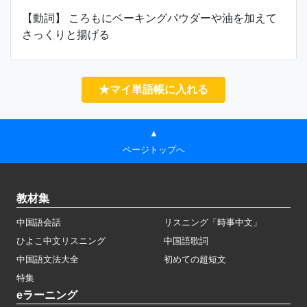
【動詞】 ころもにベーキングパウダーや油を加えて
さっくりと揚げる
★マイ単語帳に入れる
▲
ページトップへ
教材集
中国語会話
リスニング「時事中文」
ひよこ中文リスニング
中国語歌詞
中国語文法大全
初めての超短文
特集
eラーニング