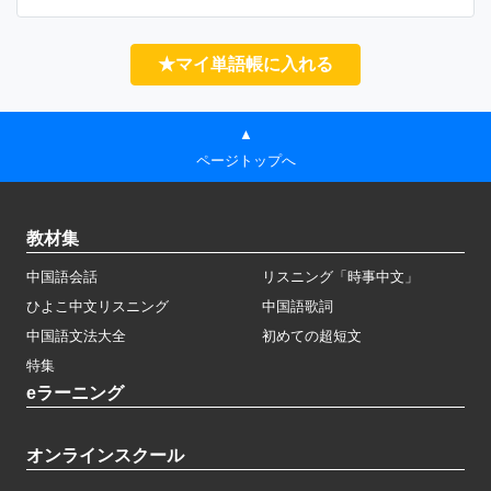
★マイ単語帳に入れる
▲
ページトップへ
教材集
中国語会話
リスニング「時事中文」
ひよこ中文リスニング
中国語歌詞
中国語文法大全
初めての超短文
特集
eラーニング
オンラインスクール