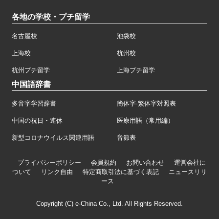
各地の学校・プチ留学
名古屋校
池袋校
上海校
杭州校
杭州プチ留学
上海プチ留学
中国語辞書
多音字学習辞書
簡体字·繁体字対照表
中国の祝日・連休
医療用語（常用編）
新型コロナウイルス関連用語
音節表
プライバシーポリシー
会員規約
お問い合わせ
運営会社に
ついて
リンク自由
特定商取引法に基づく表記
ニュースリリ
ース
Copyright (C) e-China Co., Ltd. All Rights Reserved.