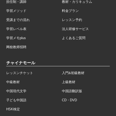
担任制・講師
教材・カリキュラム
学習メソッド
料金プラン
受講までの流れ
レッスン予約
学習レベル表
法人研修サービス
学習メモplus
よくあるご質問
网校教师招聘
チャイナモール
レッスンチケット
入門&初級教材
中級教材
上級教材
中国現代文学
中国語翻訳版
子ども中国語
CD・DVD
HSK検定