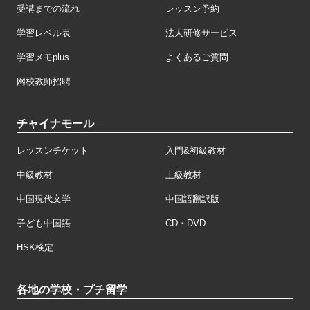
受講までの流れ
レッスン予約
学習レベル表
法人研修サービス
学習メモplus
よくあるご質問
网校教师招聘
チャイナモール
レッスンチケット
入門&初級教材
中級教材
上級教材
中国現代文学
中国語翻訳版
子ども中国語
CD・DVD
HSK検定
各地の学校・プチ留学