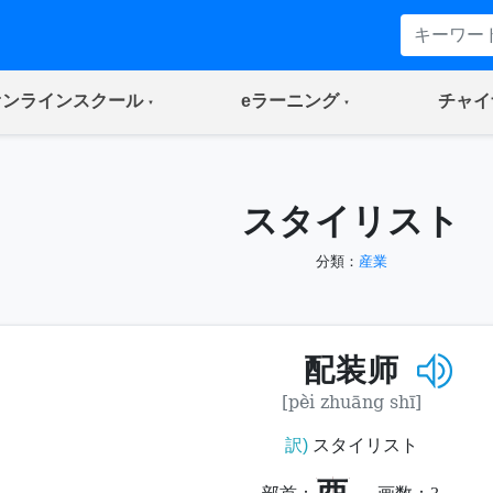
(current)
(current)
オンラインスクール
eラーニング
チャイ
スタイリスト
分類：
産業
配装师
[pèi zhuāng shī]
訳)
スタイリスト