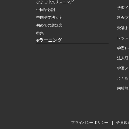
ひよこ中文リスニング
学習メ
中国語歌詞
中国語文法大全
料金プ
初めての超短文
受講ま
特集
レッス
eラーニング
学習レ
法人研
学習メモ
よくあ
网校教
プライバシーポリシー
|
会員規