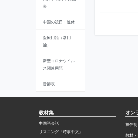
表
中国の祝日・連休
医療用語（常用
編）
新型コロナウイル
ス関連用語
音節表
教材集
オン
中国語会話
担任制
リスニング「時事中文」
教材・