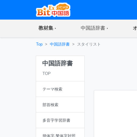
(current)
(current)
教材集
中国語辞書
Top
中国語辞書
スタイリスト
中国語辞書
TOP
テーマ検索
部首検索
多音字学習辞書
簡体字·繁体字対照