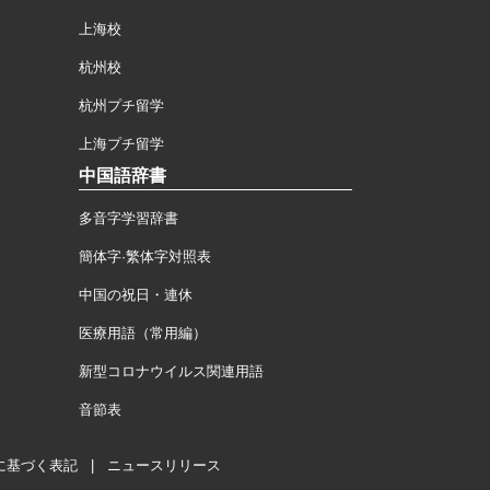
上海校
杭州校
杭州プチ留学
上海プチ留学
中国語辞書
多音字学習辞書
簡体字·繁体字対照表
中国の祝日・連休
医療用語（常用編）
新型コロナウイルス関連用語
音節表
に基づく表記
|
ニュースリリース