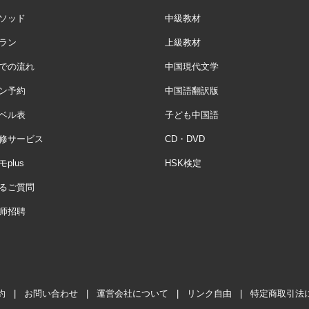
ソッド
中級教材
ラン
上級教材
での流れ
中国現代文学
ン予約
中国語翻訳版
ベル表
子ども中国語
修サービス
CD・DVD
plus
HSK検定
るご質問
师招聘
約
|
お問い合わせ
|
運営会社について
|
リンク自由
|
特定商取引法