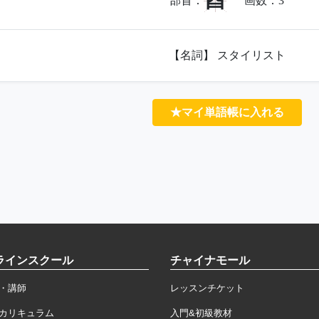
酉
部首：
画数：
3
【名詞】 スタイリスト
★マイ単語帳に入れる
ラインスクール
チャイナモール
・講師
レッスンチケット
カリキュラム
入門&初級教材