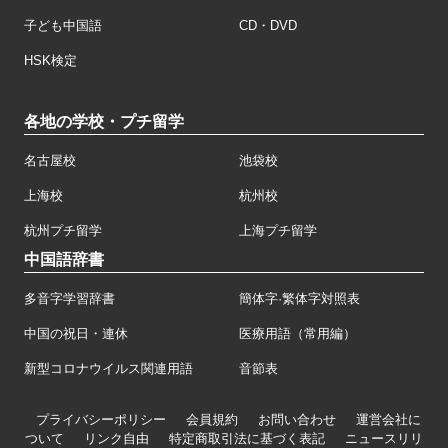
子ども中国語
CD・DVD
HSK検定
各地の学校・プチ留学
名古屋校
池袋校
上海校
杭州校
杭州プチ留学
上海プチ留学
中国語辞書
多音字学習辞書
簡体字·繁体字対照表
中国の祝日・連休
医療用語（常用編）
新型コロナウイルス関連用語
音節表
プライバシーポリシー
会員規約
お問い合わせ
運営会社に
ついて
リンク自由
特定商取引法に基づく表記
ニュースリリ