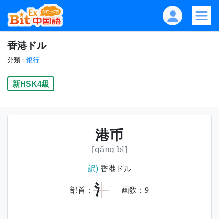
香港ドル
分類：
銀行
新HSK4級
港币
[gǎng bì]
訳)
香港ドル
氵
部首：
画数：
9