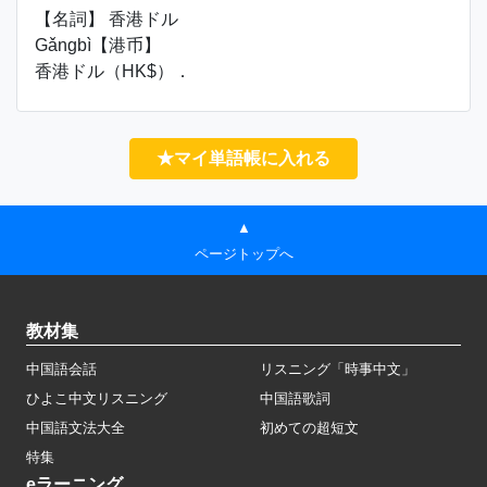
【名詞】 香港ドル
Gǎngbì【港币】
香港ドル（HK$）．
★マイ単語帳に入れる
▲
ページトップへ
教材集
中国語会話
リスニング「時事中文」
ひよこ中文リスニング
中国語歌詞
中国語文法大全
初めての超短文
特集
eラーニング