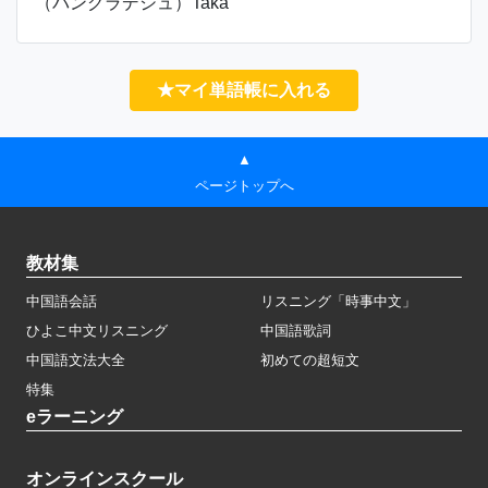
（バングラデシュ）Taka
★マイ単語帳に入れる
▲
ページトップへ
教材集
中国語会話
リスニング「時事中文」
ひよこ中文リスニング
中国語歌詞
中国語文法大全
初めての超短文
特集
eラーニング
オンラインスクール