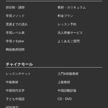
担任制・講師
教材・カリキュラム
学習メソッド
料金プラン
受講までの流れ
レッスン予約
学習レベル表
法人研修サービス
学習メモplus
よくあるご質問
网校教师招聘
チャイナモール
レッスンチケット
入門&初級教材
中級教材
上級教材
中国現代文学
中国語翻訳版
子ども中国語
CD・DVD
HSK検定