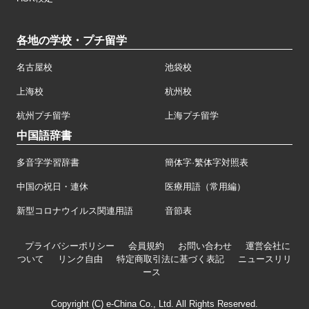
各地の学校・プチ留学
名古屋校
池袋校
上海校
杭州校
杭州プチ留学
上海プチ留学
中国語辞書
多音字学習辞書
簡体字·繁体字対照表
中国の祝日・連休
医療用語（常用編）
新型コロナウイルス関連用語
音節表
プライバシーポリシー
会員規約
お問い合わせ
運営会社に
ついて
リンク自由
特定商取引法に基づく表記
ニュースリリ
ース
Copyright (C) e-China Co., Ltd. All Rights Reserved.