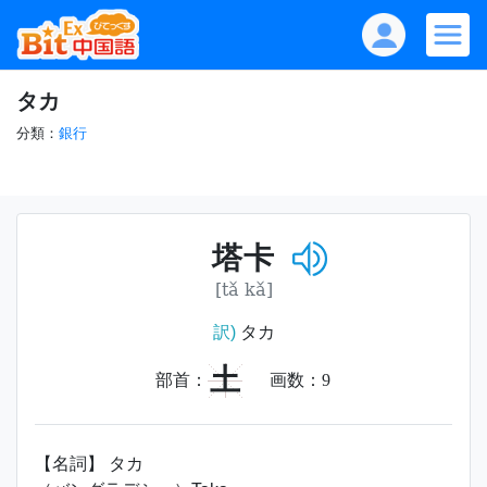
タカ
分類：
銀行
塔卡
[tǎ kǎ]
訳)
タカ
土
部首：
画数：
9
【名詞】 タカ