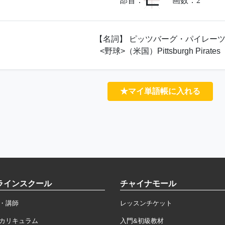
匚
部首：
画数：
2
【名詞】 ピッツバーグ・パイレー
<野球>（米国）Pittsburgh Pirates
★マイ単語帳に入れる
ラインスクール
チャイナモール
・講師
レッスンチケット
カリキュラム
入門&初級教材