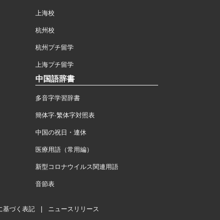
上海校
杭州校
杭州プチ留学
上海プチ留学
中国語辞書
多音字学習辞書
簡体字·繁体字対照表
中国の祝日・連休
医療用語（常用編）
新型コロナウイルス関連用語
音節表
に基づく表記
|
ニュースリリース