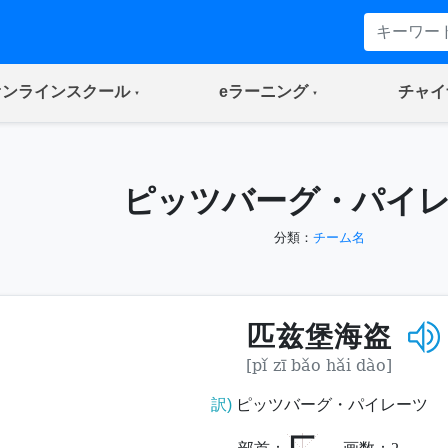
(current)
(current)
オンラインスクール
eラーニング
チャイ
ピッツバーグ・パイ
分類：
チーム名
匹兹堡海盗
[pǐ zī bǎo hǎi dào]
訳)
ピッツバーグ・パイレーツ