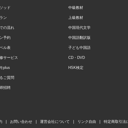
ソッド
中級教材
ラン
上級教材
での流れ
中国現代文学
ン予約
中国語翻訳版
ベル表
子ども中国語
修サービス
CD・DVD
plus
HSK検定
るご質問
师招聘
約
|
お問い合わせ
|
運営会社について
|
リンク自由
|
特定商取引法