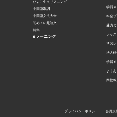
ひよこ中文リスニング
学習メ
中国語歌詞
中国語文法大全
料金プ
初めての超短文
受講ま
特集
レッス
eラーニング
学習レ
法人研
学習メモ
よくあ
网校教
プライバシーポリシー
|
会員規