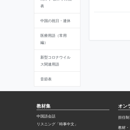
表
中国の祝日・連休
医療用語（常用
編）
新型コロナウイル
ス関連用語
音節表
教材集
オン
中国語会話
担任制
リスニング「時事中文」
教材・