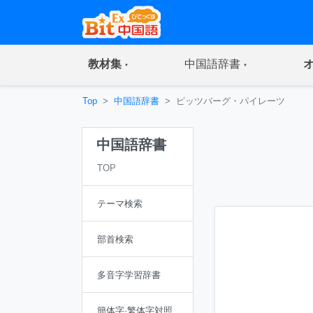
(current)
(current)
教材集
中国語辞書
Top
中国語辞書
ピッツバーグ・パイレーツ
中国語辞書
TOP
テーマ検索
部首検索
多音字学習辞書
簡体字·繁体字対照