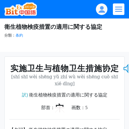
衛生植物検疫措置の適用に関する協定
分類：
条約
实施卫生与植物卫生措施协定
[shí shī wèi shēng yǔ zhí wù wèi shēng cuò shī
xié dìng]
訳)
衛生植物検疫措置の適用に関する協定
宀
部首：
画数：
5