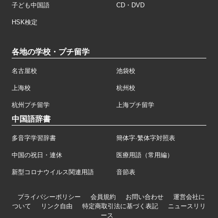
子ども中国語
CD・DVD
HSK検定
各地の学校・プチ留学
名古屋校
池袋校
上海校
杭州校
杭州プチ留学
上海プチ留学
中国語辞書
多音字学習辞書
簡体字·繁体字対照表
中国の祝日・連休
医療用語（常用編）
新型コロナウイルス関連用語
音節表
プライバシーポリシー
会員規約
お問い合わせ
運営会社に
ついて
リンク自由
特定商取引法に基づく表記
ニュースリリ
ース