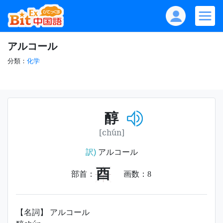
アルコール
分類：
化学
醇
[chún]
訳)
アルコール
酉
部首：
画数：
8
【名詞】 アルコール