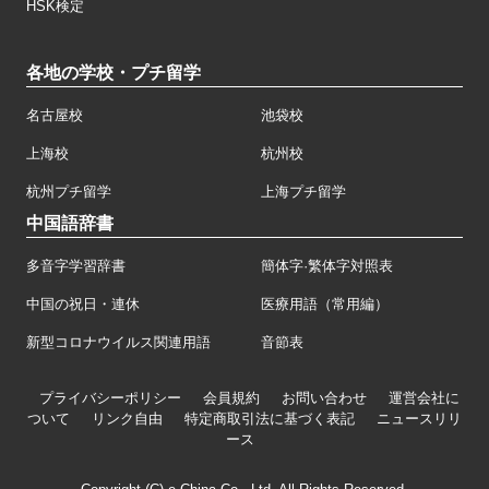
HSK検定
各地の学校・プチ留学
名古屋校
池袋校
上海校
杭州校
杭州プチ留学
上海プチ留学
中国語辞書
多音字学習辞書
簡体字·繁体字対照表
中国の祝日・連休
医療用語（常用編）
新型コロナウイルス関連用語
音節表
プライバシーポリシー
会員規約
お問い合わせ
運営会社に
ついて
リンク自由
特定商取引法に基づく表記
ニュースリリ
ース