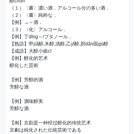
醇chún
（１）〈書〉濃い酒．アルコール分の多い酒．
（２）〈書〉純粋な．
【例】→～酒．
（３）〈化〉アルコール．
【例】丁dīng～/ブタノール．
【熟語】甲jiǎ醇,木醇,清醇,乙yǐ醇,胆dǎn固gù醇
【成語】大醇小疵cī
【例】醇化的艺术
醇化した芸術
【例】芳醇的酒
芳醇な酒
【例】酒味醇美
芳醇な酒
【例】京剧是一种经过醇化的传统艺术
京劇は純化された伝統芸術である