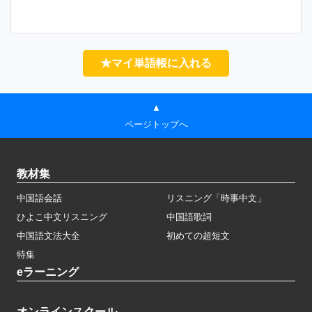
★マイ単語帳に入れる
▲
ページトップへ
教材集
中国語会話
リスニング「時事中文」
ひよこ中文リスニング
中国語歌詞
中国語文法大全
初めての超短文
特集
eラーニング
オンラインスクール