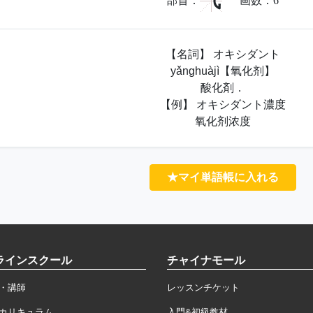
气
部首：
画数：
6
【名詞】 オキシダント
yǎnghuàjì【氧化剂】
酸化剤．
【例】 オキシダント濃度
氧化剂浓度
★マイ単語帳に入れる
ラインスクール
チャイナモール
・講師
レッスンチケット
カリキュラム
入門&初級教材