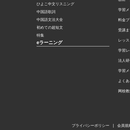
ひよこ中文リスニング
学習メ
中国語歌詞
中国語文法大全
料金プ
初めての超短文
受講ま
特集
レッス
eラーニング
学習レ
法人研
学習メモ
よくあ
网校教
プライバシーポリシー
|
会員規