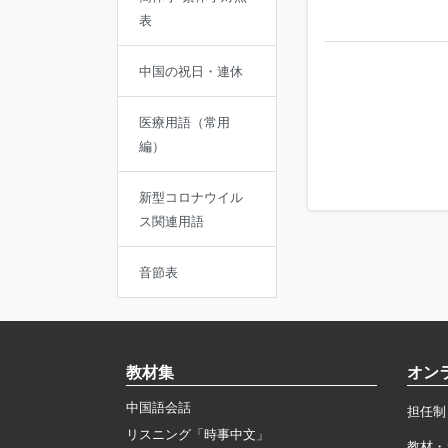
表
中国の祝日・連休
医療用語（常用
編）
新型コロナウイル
ス関連用語
音節表
教材集
オン
中国語会話
担任制
リスニング「時事中文」
教材・