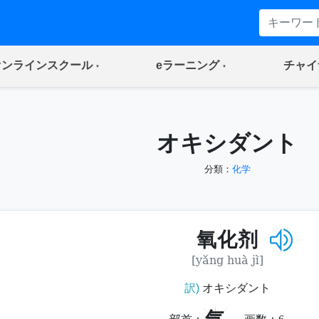
(current)
(current)
オンラインスクール
eラーニング
チャイ
オキシダント
分類：
化学
氧化剂
[yǎng huà jì]
訳)
オキシダント