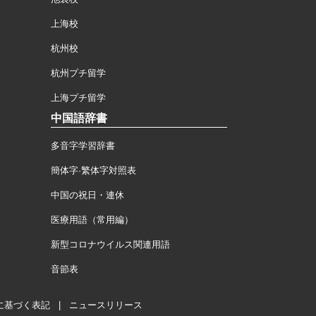
上海校
杭州校
杭州プチ留学
上海プチ留学
中国語辞書
多音字学習辞書
簡体字·繁体字対照表
中国の祝日・連休
医療用語（常用編）
新型コロナウイルス関連用語
音節表
に基づく表記
|
ニュースリリース