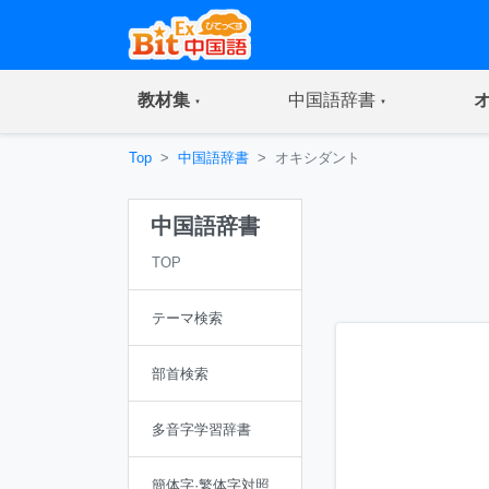
(current)
(current)
教材集
中国語辞書
Top
中国語辞書
オキシダント
中国語辞書
TOP
テーマ検索
部首検索
多音字学習辞書
簡体字·繁体字対照