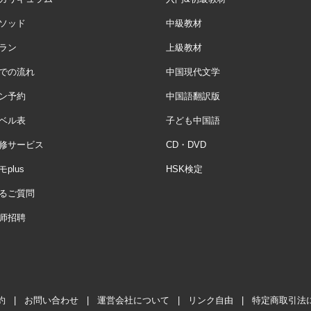
ソッド
中級教材
ラン
上級教材
での流れ
中国現代文学
ン予約
中国語翻訳版
ベル表
子ども中国語
修サービス
CD・DVD
plus
HSK検定
るご質問
师招聘
約
|
お問い合わせ
|
運営会社について
|
リンク自由
|
特定商取引法